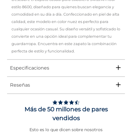
estilo 8600, diseñado para quienes buscan elegancia y
comodidad en su día a día. Confeccionado en piel de alta
calidad, este modelo en color nuez es perfecto para
cualquier ocasión casual. Su diseño versátil y sofisticado lo
convierte en una opción ideal para complementar tu
guardarropa. Encuentra en este zapato la combinación
perfecta de estilo y funcionalidad.
Especificaciones
Reseñas
Tipo
ZAPATO
4
Ocasión
Casual
/
5
Opinión verificada
Más de 50 millones de pares
Género
Hombre
Buena calidad.
vendidos
Altura Tacón
DE 0 A 4 cms
Opinión del
16/10/2025
, tra
experiencia del
22/9/2025
p
Basado en
1
opiniones
Esto es lo que dicen sobre nosotros
Calce
NORMAL
Daniel G.