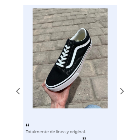
sometidas a control
Ver todas las reseñas de este sitio
Color
CAFE
Útil
(0)
Informe
5
estrellas
0
Respuesta de
4
estrellas
1
impuls.com.mx
3
estrellas
0
¡Hola! 
2
estrellas
0
Agradecemos 
1
estrella
0
mucho tu 
comentario 
sobre la calidad 
Ordenar las opiniones
de nuestros 
productos. Nos 
alegra saber 
que has tenido 
una buena 
experiencia. Si 
tienes más 
opiniones o 
preguntas, no 
dudes en 
compartirlas. 
Estamos aquí 
para ayudarte. 
Totalmente de línea y original.
¡Gracias por 
elegirnos!