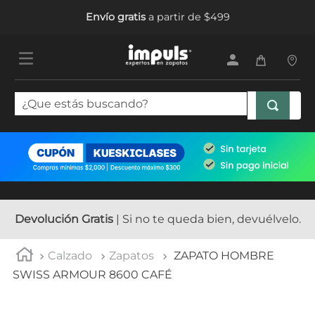
Envío gratis
a partir de $499
¿Que estás buscando?
TÉRMINOS MÁS BUSCADOS
1
.
tenis mujer
2
.
sandalias mujer
3
.
tenis hombre
Devolución Gratis
| Si no te queda bien, devuélvelo.
4
.
botas mujer
Calzado
Zapatos
ZAPATO HOMBRE
5
.
tenis
SWISS ARMOUR 8600 CAFÉ