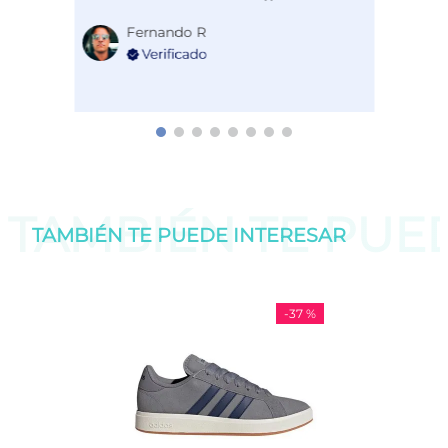
Fernando R
1
TAMBIÉN TE PU
TAMBIÉN TE PUEDE
INTERESAR
-
37 %