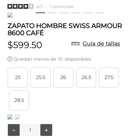
4
/
5
-
1
opiniones
ZAPATO HOMBRE SWISS ARMOUR
8600 CAFÉ
$
599
.
50
Guía de tallas
Quedan menos de
10
disponibles
25
25.5
26
26.5
27.5
28.5
－
＋