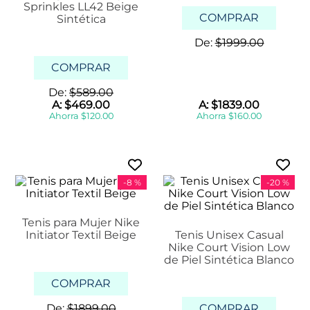
Sprinkles LL42 Beige
COMPRAR
Sintética
De:
$
1999
.
00
COMPRAR
De:
$
589
.
00
A:
$
469
.
00
A:
$
1839
.
00
Ahorra
$
120
.
00
Ahorra
$
160
.
00
-
8 %
-
20 %
Tenis para Mujer Nike
Initiator Textil Beige
Tenis Unisex Casual
Nike Court Vision Low
de Piel Sintética Blanco
COMPRAR
De:
$
1899
.
00
COMPRAR