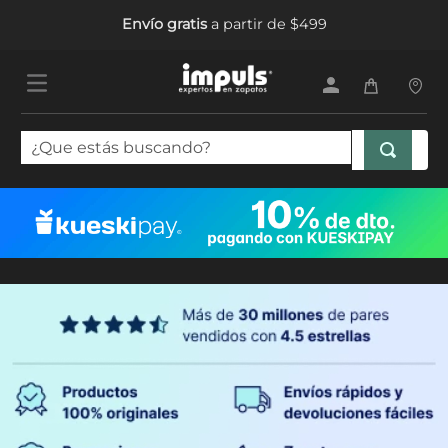
Envío gratis
a partir de $499
¿Que estás buscando?
TÉRMINOS MÁS BUSCADOS
1
.
tenis mujer
2
.
sandalias mujer
3
.
tenis hombre
4
.
botas mujer
5
.
tenis