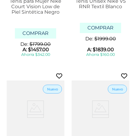
Tenis para Mujer Nike
Tenis Unisex Nike V5
Court Vision Low de
RNR Textil Blanco
Piel Sintética Negro
COMPRAR
COMPRAR
De:
$
1999
.
00
De:
$
1799
.
00
A:
$
1457
.
00
A:
$
1839
.
00
Ahorra
$
342
.
00
Ahorra
$
160
.
00