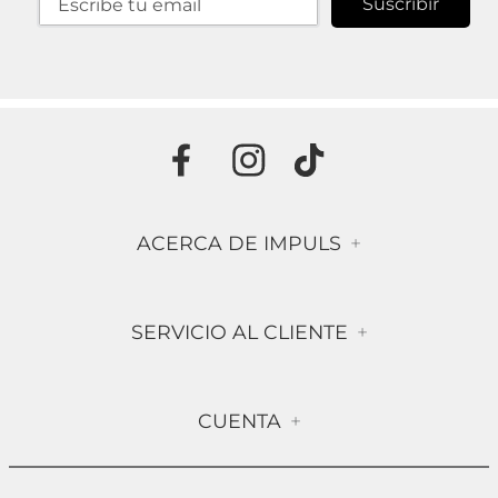
Suscribir
ACERCA DE IMPULS
+
Historia
SERVICIO AL CLIENTE
+
Misión & Visión
Términos & Condiciones
Contáctanos
CUENTA
+
Preguntas frecuentes
Compra Segura
Mi Cuenta