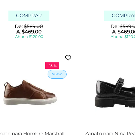
4
c
m
COMPRAR
COMPRA
s
De:
$
589
.
00
De:
$
589
.
A:
$
469
.
00
A:
$
469
.
0
Ahorra
$
120
.
00
Ahorra
$
120
.
-
18 %
pato para Hombre Marshall
Zapato para Niña Pe