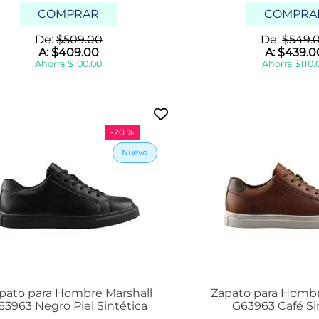
o
e
j
COMPRAR
COMPRA
n
6
o
f
y
o
De:
$
509
.
00
De:
$
549
.
c
7
r
A:
$
409
.
00
A:
$
439
.
0
a
c
t
Ahorra
$
100
.
00
f
Ahorra
$
110
.
m
e
s
r
e
o
n
s
t
a
-
20 %
r
e
o
5
r
y
o
6
p
c
l
m
a
s
t
e
a
n
t
r
e
pato para Hombre Marshall
Zapato para Hombr
3
63963 Negro Piel Sintética
G63963 Café Si
y