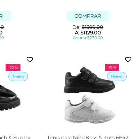
R
COMPRAR
00
De:
$
1399
.
00
0
A:
$
1129
.
00
00
Ahorra
$
270
.
00
-
22 %
-
19 %
ach & Fun by
Tenis para Niño Koss & Koss 6642