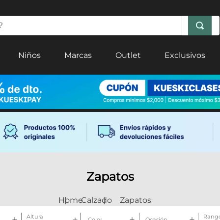
Niños
Marcas
Outlet
Exclusivos
Zapatos
Calzado
Zapatos
Altura
Rango
Color
Ocasión