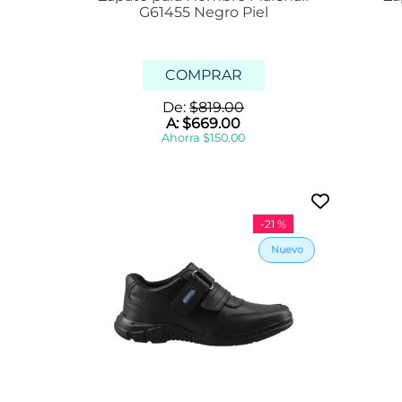
G61455 Negro Piel
i
n
i
v
COMPRAR
i
c
De:
$
819
.
00
Mostrar
A:
$
669
.
00
39 más
Ahorra
$
150
.
00
-
21 %