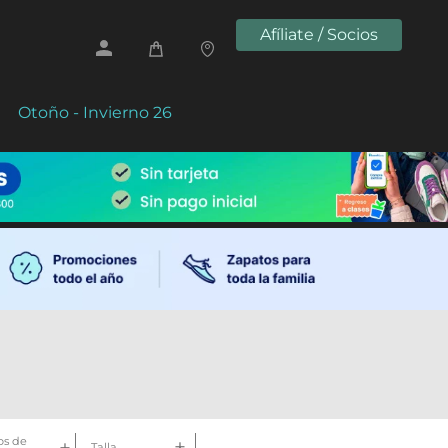
Afíliate / Socios
Otoño - Invierno 26
s de
Talla