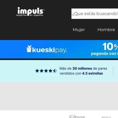
¿Que estás buscando?
TÉRMINOS MÁS BUSCADOS
Mujer
Hombre
1
.
tenis mujer
2
.
sandalias mujer
3
.
tenis hombre
4
.
botas mujer
5
.
tenis
Filtros
Marca