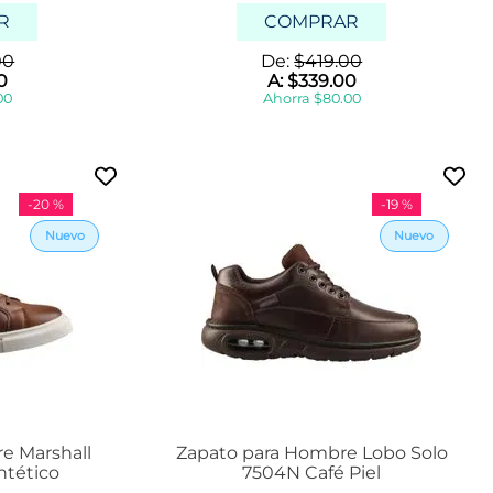
.
R
COMPRAR
5
1
00
De:
$
419
.
00
8
0
A:
$
339
.
00
00
Ahorra
$
80
.
00
1
8
.
5
Mostrar
-
20 %
-
19 %
23 más
e Marshall
Zapato para Hombre Lobo Solo
ntético
7504N Café Piel