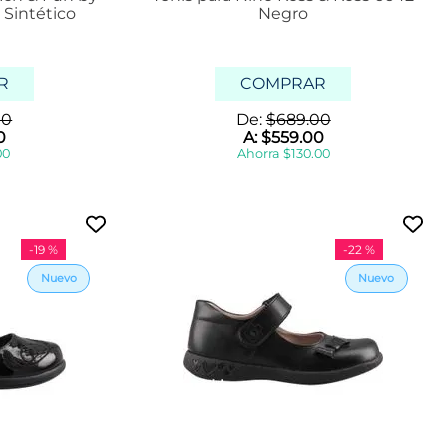
Sintético
Negro
R
COMPRAR
00
De:
$
689
.
00
0
A:
$
559
.
00
00
Ahorra
$
130
.
00
-
19 %
-
22 %