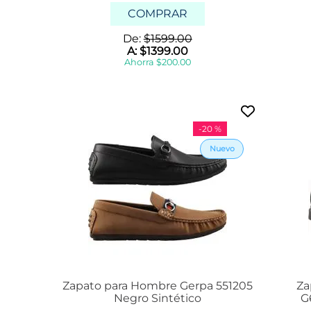
i
COMPRAR
n
o
De:
$
1599
.
00
l
A:
$
1399
.
00
a
Ahorra
$
200
.
00
d
y
f
l
o
r
-
20 %
e
s
m
a
n
h
a
t
t
a
n
c
Zapato para Hombre Gerpa 551205
Za
u
Negro Sintético
G
s