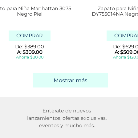
to para Niña Manhattan 3075
Zapato para Niñ
Negro Piel
DY755014NA Negro
COMPRAR
COMPRA
De:
$
389
.
00
De:
$
629
.
A:
$
309
.
00
A:
$
509
.
0
Ahorra
$
80
.
00
Ahorra
$
120
.
Mostrar más
Entérate de nuevos
lanzamientos, ofertas exclusivas,
eventos y mucho más.