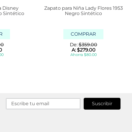
a Disney
Zapato para Niña Lady Flores 1953
 Sintético
Negro Sintético
R
COMPRAR
00
De:
$
359
.
00
0
A:
$
279
.
00
00
Ahorra
$
80
.
00
Suscribir