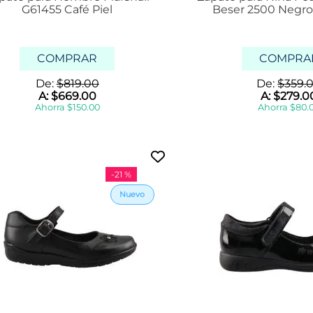
G61455 Café Piel
Beser 2500 Negro 
COMPRAR
COMPRA
De:
$
819
.
00
De:
$
359
.
A:
$
669
.
00
A:
$
279
.
0
Ahorra
$
150
.
00
Ahorra
$
80
.
-
21 %