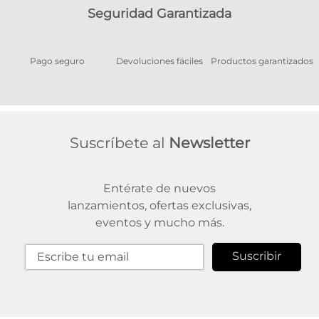
Seguridad Garantizada
Pago seguro
Devoluciones fáciles
Productos garantizados
A
Suscríbete al
Newsletter
Entérate de nuevos
lanzamientos, ofertas exclusivas,
eventos y mucho más.
Suscribir