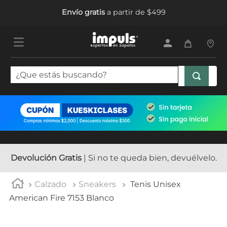
Envío gratis
a partir de $499
¿Que estás buscando?
TÉRMINOS MÁS BUSCADOS
1
.
tenis mujer
2
.
sandalias mujer
3
.
tenis hombre
Devolución Gratis
| Si no te queda bien, devuélvelo.
4
.
botas mujer
Calzado
Sneakers
Tenis Unisex
5
.
tenis
American Fire 7153 Blanco