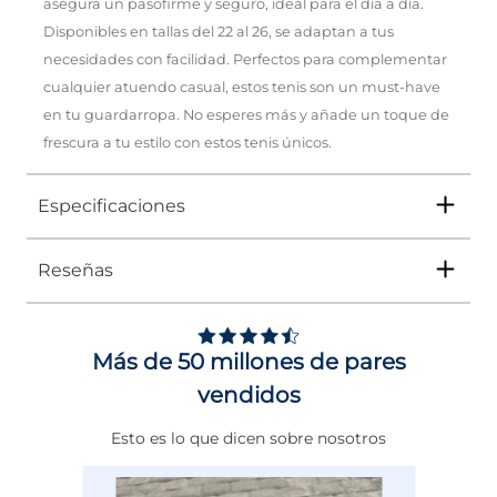
asegura un pasofirme y seguro, ideal para el día a día.
Disponibles en tallas del 22 al 26, se adaptan a tus
necesidades con facilidad. Perfectos para complementar
cualquier atuendo casual, estos tenis son un must-have
en tu guardarropa. No esperes más y añade un toque de
frescura a tu estilo con estos tenis únicos.
Especificaciones
Reseñas
Tipo
TENIS
Ocasión
Urbano
Más de 50 millones de pares
Género
Mujer
vendidos
Altura Tacón
DE 0 A 4 cms
Esto es lo que dicen sobre nosotros
Calce
NORMAL
Color
BLANCO