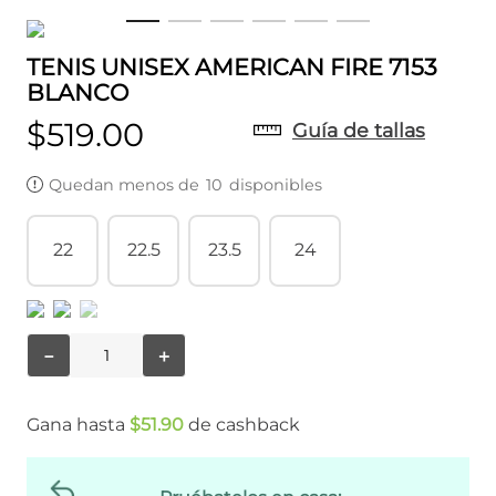
TENIS UNISEX AMERICAN FIRE 7153
BLANCO
$
519
.
00
Guía de tallas
Quedan menos de
10
disponibles
22
22.5
23.5
24
－
＋
Gana hasta
$
51
.
90
de cashback