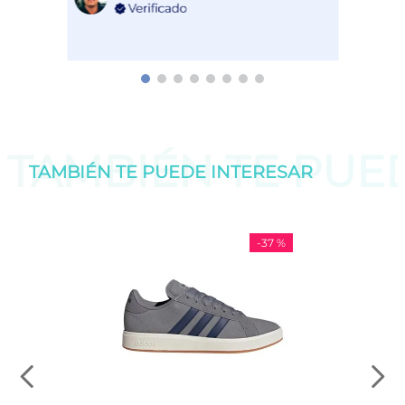
TAMBIÉN TE PU
TAMBIÉN TE PUEDE
INTERESAR
-
37 %