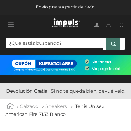
Envío gratis
a partir de $499
¿Que estás buscando?
TÉRMINOS MÁS BUSCADOS
1
.
tenis mujer
2
.
sandalias mujer
3
.
tenis hombre
Devolución Gratis
| Si no te queda bien, devuélvelo.
4
.
botas mujer
Calzado
Sneakers
Tenis Unisex
5
.
tenis
American Fire 7153 Blanco