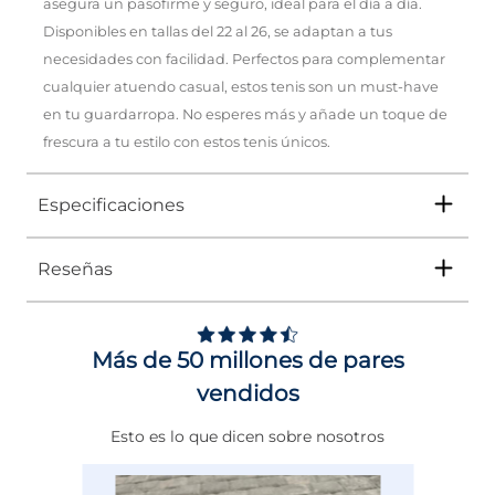
asegura un pasofirme y seguro, ideal para el día a día.
Disponibles en tallas del 22 al 26, se adaptan a tus
necesidades con facilidad. Perfectos para complementar
cualquier atuendo casual, estos tenis son un must-have
en tu guardarropa. No esperes más y añade un toque de
frescura a tu estilo con estos tenis únicos.
Especificaciones
Reseñas
Tipo
TENIS
Ocasión
Urbano
Más de 50 millones de pares
Género
Mujer
vendidos
Altura Tacón
DE 0 A 4 cms
Esto es lo que dicen sobre nosotros
Calce
NORMAL
Color
BLANCO