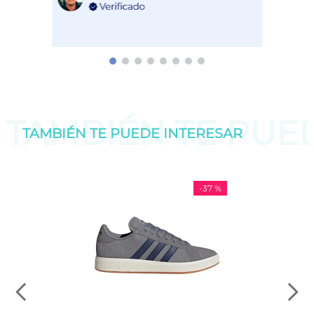
TAMBIÉN TE PU
TAMBIÉN TE PUEDE
INTERESAR
-
37 %