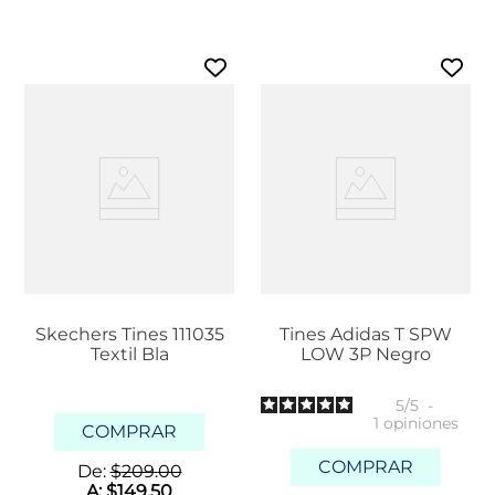
Skechers Tines 111035
Tines Adidas T SPW
Textil Bla
LOW 3P Negro
5
/
5
-
1
opiniones
COMPRAR
COMPRAR
De:
$
209
.
00
A:
$
149
.
50