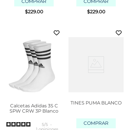
COMPRAR
COMPRAR
$
229
.
00
$
229
.
00
TINES PUMA BLANCO
Calcetas Adidas 3S C
SPW CRW 3P Blanco
COMPRAR
5
/
5
-
1
opiniones