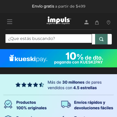
Envío gratis
a partir de $499
¿Que estás buscando?
TÉRMINOS MÁS BUSCADOS
1
.
tenis mujer
2
.
sandalias mujer
3
.
tenis hombre
4
.
botas mujer
5
.
tenis