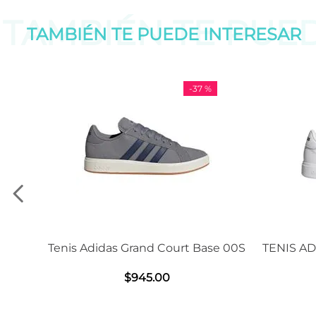
TAMBIÉN TE PUE
TAMBIÉN TE PUEDE
INTERESAR
-
37 %
Tenis Adidas Grand Court Base 00S
TENIS ADIDAS G
2
$
945
.
00
$
12