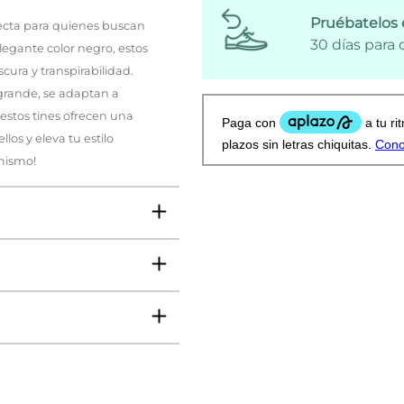
Pruébatelos 
ecta para quienes buscan
30 días para
egante color negro, estos
cura y transpirabilidad.
grande, se adaptan a
, estos tines ofrecen una
los y eleva tu estilo
 mismo!
VO
jer, Niño, Niña
ms