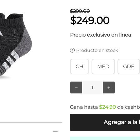
$
299
.
00
$
249
.
00
Precio exclusivo en línea
Producto en stock
CH
MED
GDE
－
＋
Gana hasta
$
24
.
90
de cash
Agregar a la 