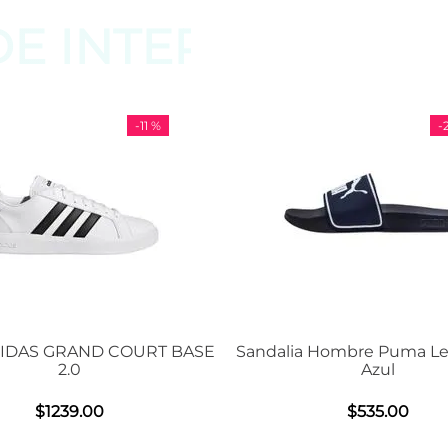
DE
INTERESAR
-
11 %
-
29 %
RAND COURT BASE
Sandalia Hombre Puma Leadcat 2.
.0
Azul
39
.
00
$
535
.
00