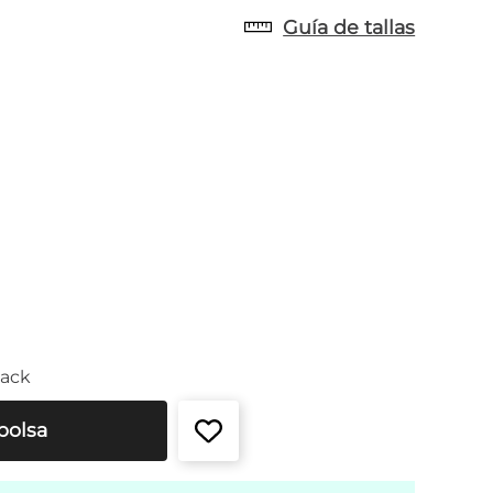
Guía de tallas
back
bolsa