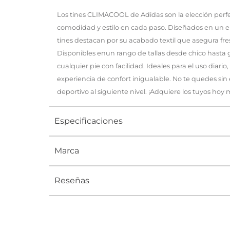
Los tines CLIMACOOL de Adidas son la elección perf
comodidad y estilo en cada paso. Diseñados en un el
tines destacan por su acabado textil que asegura fres
Disponibles enun rango de tallas desde chico hasta 
cualquier pie con facilidad. Ideales para el uso diario
experiencia de confort inigualable. No te quedes sin el
deportivo al siguiente nivel. ¡Adquiere los tuyos hoy
Especificaciones
Marca
Tipo
TINES
Ocasión
DEPORTI
Reseñas
Género
Hombre, Mu
Altura Tacón
DE 0 A 4 c