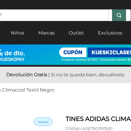
Niños
Marcas
Outlet
Exclusivos
Devolución Gratis
| Si no te queda bien, devuélvelo.
s Climacool Textil Negro
TINES ADIDAS CLIM
Código
4067901913651