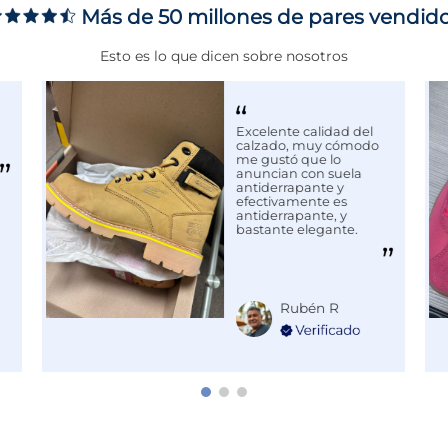
Más de 50 millones de pares vendid
MIENTO
Esto es lo que dicen sobre nosotros
adas en el ámbito de la
us te trae una colección que
 una fusión de clásicos
Excelente calidad del
calzado, muy cómodo
cada pieza no solo está
me gustó que lo
la cancha o el gimnasio,
anuncian con suela
ectamente a tu estilo de
antiderrapante y
efectivamente es
antiderrapante, y
bastante elegante.
Rubén R