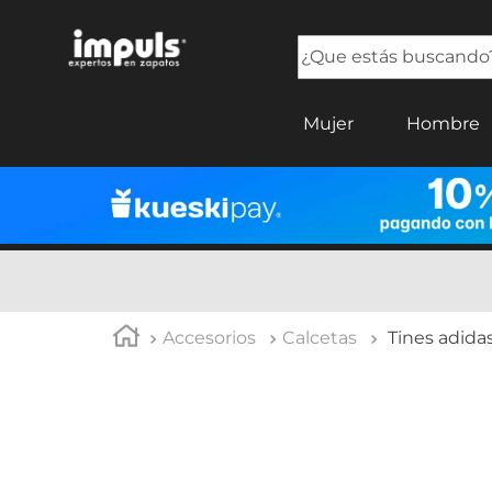
¿Que estás buscando?
TÉRMINOS MÁS BUSCADOS
Mujer
Hombre
1
.
sandalias mujer
2
.
tenis mujer
3
.
tenis hombre
4
.
botas mujer
5
.
tenis
Accesorios
Calcetas
Tines adida