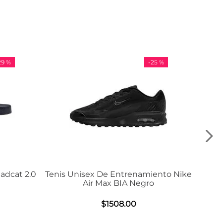
-
25 %
-
0
Tenis Unisex De Entrenamiento Nike
Tenis Ad
Air Max BIA Negro
$
1508
.
00