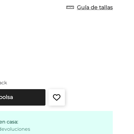
Guía de tallas
ack
bolsa
en casa:
 devoluciones