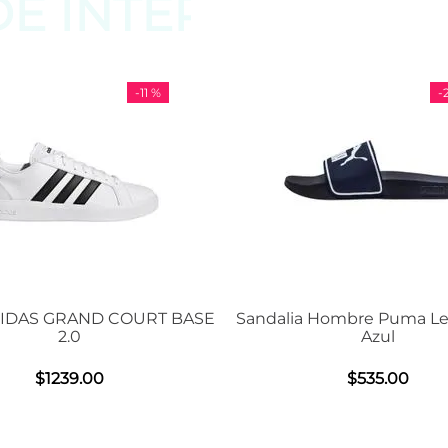
DE
INTERESAR
 %
-
29 %
RT BASE
Sandalia Hombre Puma Leadcat 2.0
Tenis U
Azul
$
535
.
00