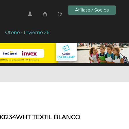
Afíliate / Socios
Otoño - Invierno 26
00234WHT TEXTIL BLANCO