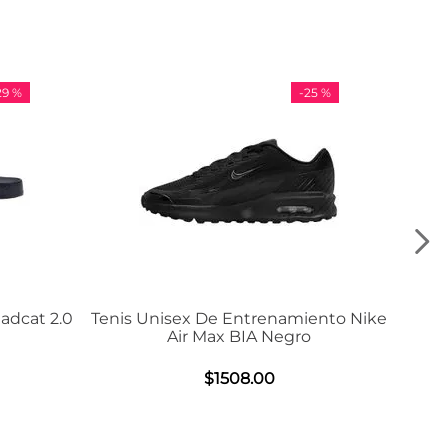
-
25 %
-
36 %
nisex De Entrenamiento Nike
Tenis Adidas VL Cou
Air Max BIA Negro
$
984
.
00
$
1508
.
00