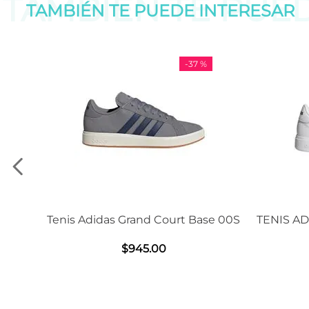
TAMBIÉN TE PUE
TAMBIÉN TE PUEDE
INTERESAR
-
37 %
-
11
as Grand Court Base 00S
TENIS ADIDAS GRAND COU
2.0
$
945
.
00
$
1239
.
00