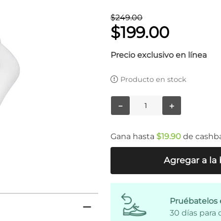
$
249
.
00
$
199
.
00
Precio exclusivo en línea
Producto en stock
－
＋
Gana hasta
$
19
.
90
de cashb
Agregar a la 
Pruébatelos 
30 días para