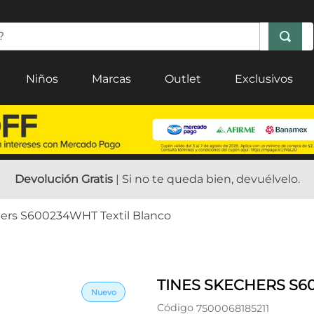
Niños
Marcas
Outlet
Exclusivos
Devolución Gratis
| Si no te queda bien, devuélvelo.
hers S600234WHT Textil Blanco
TINES SKECHERS S6
Código
7500068185211