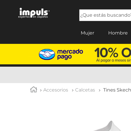
¿Que estás buscando?
TÉRMINOS MÁS BUSCADOS
Mujer
Hombre
1
.
sandalias mujer
2
.
tenis mujer
3
.
tenis hombre
4
.
botas mujer
5
.
tenis
Accesorios
Calcetas
Tines Skec