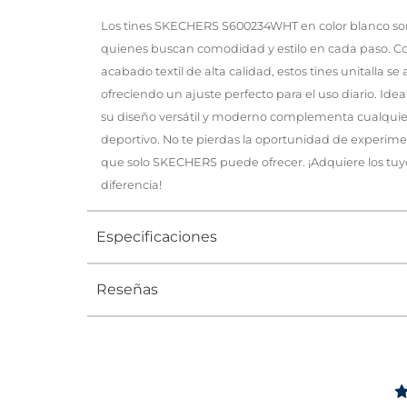
Los tines SKECHERS S600234WHT en color blanco son 
quienes buscan comodidad y estilo en cada paso. C
acabado textil de alta calidad, estos tines unitalla se
ofreciendo un ajuste perfecto para el uso diario. Idea
su diseño versátil y moderno complementa cualquier
deportivo. No te pierdas la oportunidad de experimen
que solo SKECHERS puede ofrecer. ¡Adquiere los tu
diferencia!
Especificaciones
Reseñas
Tipo
TINES
Ocasión
DEPORTI
Género
Hombre, Mu
Altura Tacón
NO APLIC