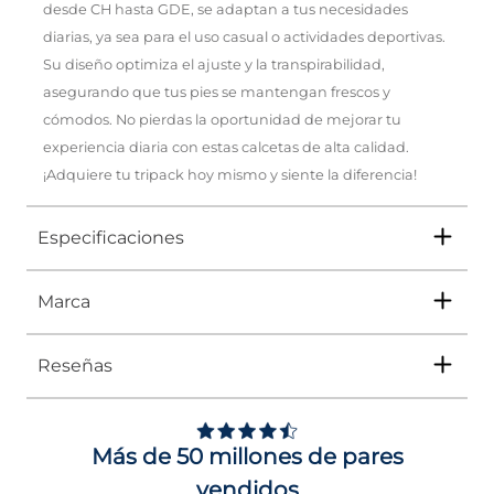
desde CH hasta GDE, se adaptan a tus necesidades
diarias, ya sea para el uso casual o actividades deportivas.
Su diseño optimiza el ajuste y la transpirabilidad,
asegurando que tus pies se mantengan frescos y
cómodos. No pierdas la oportunidad de mejorar tu
experiencia diaria con estas calcetas de alta calidad.
¡Adquiere tu tripack hoy mismo y siente la diferencia!
Especificaciones
Marca
Tipo
CALCETAS
Ocasión
Casual
Reseñas
Género
Hombre, Mujer, Niño, Niña
Adidas
ha sido líder durante décadas en el
ámbito de la moda y el deporte. Por eso,
Impus te trae una colección que rinde
Altura Tacón
NO APLICA
homenaje a su legado. Con una fusión de
Más de 50 millones de pares
clásicos reinventados y nuevos diseños, cada
Color
BLANCO
pieza no solo está pensada para el
vendidos