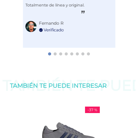
Totalmente de línea y original.
Fernando R
TAMBIÉN TE PU
TAMBIÉN TE PUEDE
INTERESAR
-
37 %