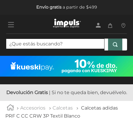
Envío gratis
a partir de $499
¿Que estás buscando?
TÉRMINOS MÁS BUSCADOS
1
.
tenis mujer
2
.
sandalias mujer
3
.
tenis hombre
Devolución Gratis
| Si no te queda bien, devuélvelo.
4
.
botas mujer
Accesorios
Calcetas
Calcetas adidas
5
.
tenis
PRF C CC CRW 3P Textil Blanco