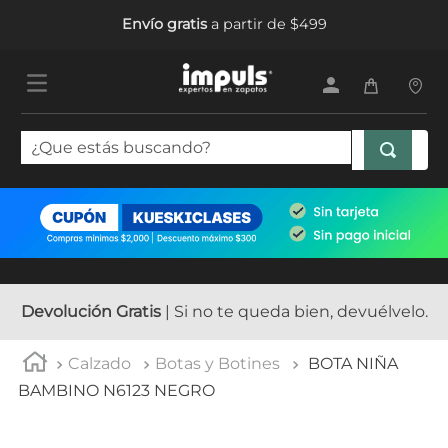
Envío gratis
a partir de $499
¿Que estás buscando?
TÉRMINOS MÁS BUSCADOS
1
.
tenis mujer
2
.
sandalias mujer
3
.
tenis hombre
Devolución Gratis
| Si no te queda bien, devuélvelo.
4
.
botas mujer
Calzado
Botas y Botines
BOTA NIÑA
5
.
tenis niña
BAMBINO N6123 NEGRO