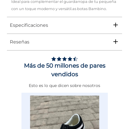
Ideal para complementar el guardarropa de tu pequeña
con un toque moderno y versátil.as botas Bambino.
Especificaciones
Reseñas
Tipo
BOTA
Ocasión
Casual
Más de 50 millones de pares
Género
Niña
vendidos
Altura Tacón
ENTRE 3 Y 4 CMS
Esto es lo que dicen sobre nosotros
Calce
NORMAL
Color
NEGRO
Disciplina
COMBATE