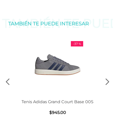
TAMBIÉN TE PU
TAMBIÉN TE PUEDE
INTERESAR
-
37 %
Tenis Adidas Grand Court Base 00S
$
945
.
00