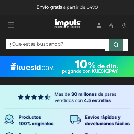
Envío gratis
a partir de $499
¿Que estás buscando?
TÉRMINOS MÁS BUSCADOS
1
.
tenis mujer
2
.
sandalias mujer
3
.
tenis hombre
4
.
botas mujer
5
.
tenis