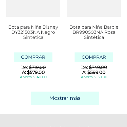
Bota para Niña Disney
Bota para Niña Barbie
DY321503NA Negro
BR990503NA Rosa
Sintética
Sintética
COMPRAR
COMPRAR
De:
$
719
.
00
De:
$
749
.
00
A:
$
579
.
00
A:
$
599
.
00
Ahorra
$
140
.
00
Ahorra
$
150
.
00
Mostrar más