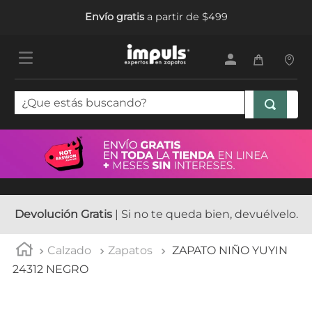
Envío gratis
a partir de $499
¿Que estás buscando?
TÉRMINOS MÁS BUSCADOS
1
.
tenis mujer
2
.
sandalias mujer
3
.
tenis hombre
Devolución Gratis
| Si no te queda bien, devuélvelo.
4
.
botas mujer
Calzado
Zapatos
ZAPATO NIÑO YUYIN
5
.
tenis niña
24312 NEGRO