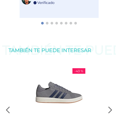
TAMBIÉN TE PU
TAMBIÉN TE PUEDE
INTERESAR
-
43 %