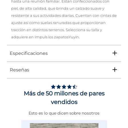
hasta una reunión familiar. Están confeccionados con
piel, de alta calidad, que brinda un calzado suave y
resistente a sus actividades diarias. Cuentan con cintas de
ajuste así como suelas ranuradas que proporcionan
tracción en distintos terrenos. Selecciona su talla y
adquiere en Impuls los zapatosYuyin.
Especificaciones
Reseñas
Tipo
ZAPATO
Ocasión
Vestir
Más de 50 millones de pares
Género
Niño
vendidos
Altura Tacón
DE 0 A 4 cms
Esto es lo que dicen sobre nosotros
Calce
NORMAL
Color
NEGRO