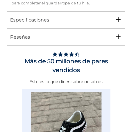
para completar el guardarropa de tu hija.
Especificaciones
Reseñas
Tipo
ZAPATO
Ocasión
Casual
Más de 50 millones de pares
Género
Niña
vendidos
Altura Tacón
DE 0 A 4 cms
Esto es lo que dicen sobre nosotros
Calce
NORMAL
Color
NEGRO