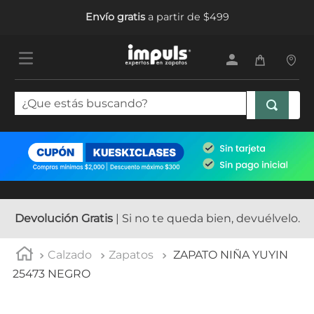
Envío gratis
a partir de $499
¿Que estás buscando?
TÉRMINOS MÁS BUSCADOS
1
.
tenis mujer
2
.
sandalias mujer
3
.
tenis hombre
Devolución Gratis
| Si no te queda bien, devuélvelo.
4
.
botas mujer
Calzado
Zapatos
ZAPATO NIÑA YUYIN
5
.
tenis niña
25473 NEGRO