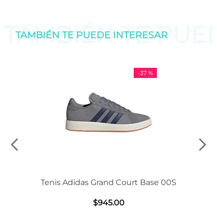
TAMBIÉN TE PU
TAMBIÉN TE PUEDE
INTERESAR
-
37 %
Tenis Adidas Grand Court Base 00S
$
945
.
00