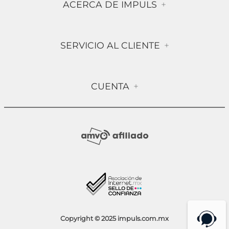
ACERCA DE IMPULS
+
Historia
SERVICIO AL CLIENTE
+
Misión & Visión
Términos & Condiciones
Contáctanos
CUENTA
+
Preguntas frecuentes
Compra Segura
Mi Cuenta
Política de Devolución
Sucursales
Socios Impuls
Facturación
Blog
Aviso de Privacidad
Condiciones de Promociones
Copyright © 2025 impuls.com.mx