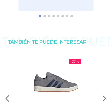
TAMBIÉN TE PU
TAMBIÉN TE PUEDE
INTERESAR
-
37 %