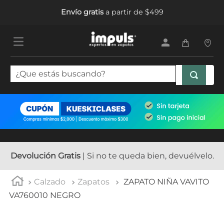
Envío gratis
a partir de $499
¿Que estás buscando?
TÉRMINOS MÁS BUSCADOS
1
.
tenis mujer
2
.
sandalias mujer
3
.
tenis hombre
Devolución Gratis
| Si no te queda bien, devuélvelo.
4
.
botas mujer
Calzado
Zapatos
ZAPATO NIÑA VAVITO
5
.
tenis niña
VA760010 NEGRO