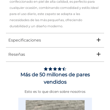
confeccionado en piel de alta calidad, es perfecto para
cualquier ocasión, combinando comodidad y estilo.Ideal
para el uso diario, este zapato se adapta a las
necesidades de las más pequeñas, ofreciendo
durabilidad y un diseño moderno.
Especificaciones
Reseñas
Tipo
ZAPATO
Ocasión
Casual
Más de 50 millones de pares
Género
Niña
vendidos
Altura Tacón
DE 0 A 4 cms
Esto es lo que dicen sobre nosotros
Calce
NORMAL
Color
NEGRO