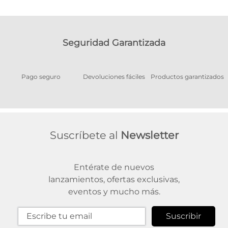
Seguridad Garantizada
Pago seguro
Devoluciones fáciles
Productos garantizados
A
Suscríbete al
Newsletter
Entérate de nuevos
lanzamientos, ofertas exclusivas,
eventos y mucho más.
Suscribir