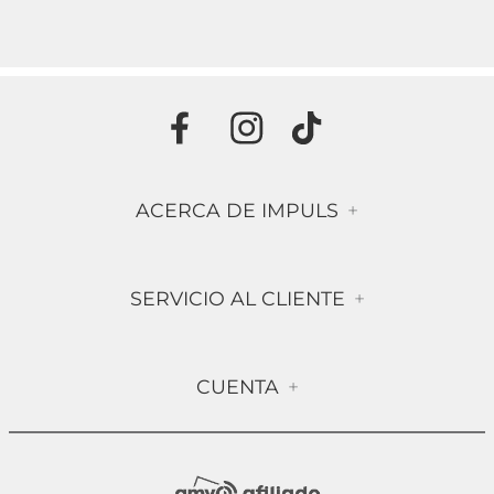
ACERCA DE IMPULS
+
Historia
SERVICIO AL CLIENTE
+
Misión & Visión
Términos & Condiciones
Contáctanos
CUENTA
+
Preguntas frecuentes
Compra Segura
Mi Cuenta
Política de Devolución
Sucursales