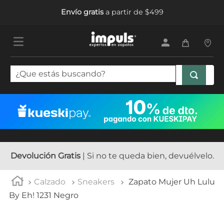
Envío gratis
a partir de $499
¿Que estás buscando?
TÉRMINOS MÁS BUSCADOS
1
.
tenis mujer
2
.
sandalias mujer
3
.
tenis hombre
Devolución Gratis
| Si no te queda bien, devuélvelo.
4
.
botas mujer
Calzado
Sneakers
Zapato Mujer Uh Lulu
5
.
tenis niña
By Eh! 1231 Negro