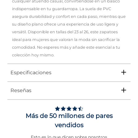
cualquier atuendo casual, convirtiéndose en un básico
indispensable en tu guardarropa. La suela de PVC
asegura durabilidad y confort en cada paso, mientras que
su diseño plano ofrece una experiencia de uso ligera y
versátil. Disponible en tallas del 23 al 26, este zapatoes
ideal para mujeres que valoran la moda sin sacrificar la
comodidad. No esperes más y añade este esencial a tu
colección hoy mismo.
Especificaciones
Reseñas
Tipo
ZAPATO
Ocasión
Casual
Más de 50 millones de pares
Género
Mujer
vendidos
Altura Tacón
DE 0 A 4 cms
Esto es lo que dicen sobre nosotros