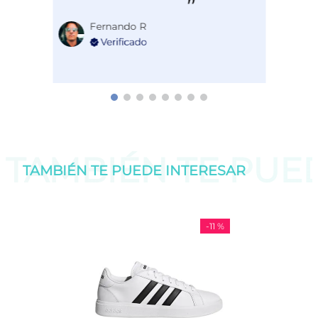
Fernando R
TAMBIÉN TE PU
TAMBIÉN TE PUEDE
INTERESAR
-
11 %