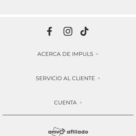
ACERCA DE IMPULS
+
Historia
SERVICIO AL CLIENTE
+
Misión & Visión
Términos & Condiciones
Contáctanos
CUENTA
+
Preguntas frecuentes
Compra Segura
Mi Cuenta
Política de Devolución
Sucursales