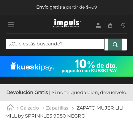
Envío gratis
a partir de $499
¿Que estás buscando?
TÉRMINOS MÁS BUSCADOS
1
.
tenis mujer
2
.
sandalias mujer
3
.
tenis hombre
Devolución Gratis
| Si no te queda bien, devuélvelo.
4
.
botas mujer
Calzado
Zapatillas
ZAPATO MUJER LILI
5
.
tenis niña
MILL by SPRINKLES 9080 NEGRO