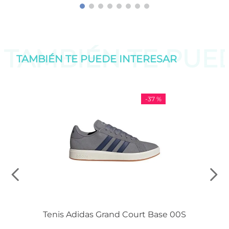
TAMBIÉN TE PU
TAMBIÉN TE PUEDE
INTERESAR
-
37 %
Tenis Adidas Grand Court Base 00S