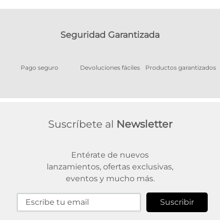
Seguridad Garantizada
Pago seguro
Devoluciones fáciles
Productos garantizados
A
Suscríbete al
Newsletter
Entérate de nuevos
lanzamientos, ofertas exclusivas,
eventos y mucho más.
Suscribir