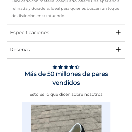
Fabricado con material coagulado, ofrece una apariencia
refinada y duradera. Ideal para quienes buscan un toque
de distinción en su atuendo.
Especificaciones
Reseñas
Tipo
ZAPATO
Ocasión
Vestir
Más de 50 millones de pares
Género
Mujer
vendidos
Altura Tacón
ENTRE 7 Y 8 CMS
Esto es lo que dicen sobre nosotros
Calce
NORMAL
Color
NEGRO