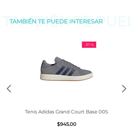
TAMBIÉN TE PU
TAMBIÉN TE PUEDE
INTERESAR
-
37 %
Tenis Adidas Grand Court Base 00S
$
945
.
00