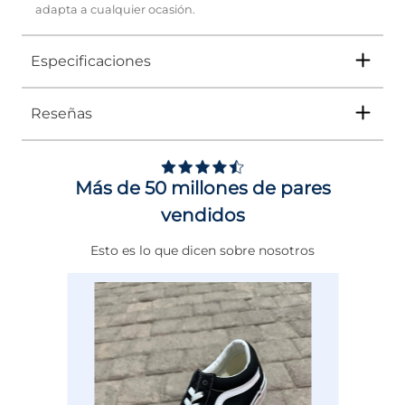
adapta a cualquier ocasión.
Especificaciones
Reseñas
Tipo
ZAPATO
Ocasión
CONFORT
Más de 50 millones de pares
Género
Mujer
vendidos
Altura Tacón
DE 0 A 4 cms
Esto es lo que dicen sobre nosotros
Calce
NORMAL
Color
NEGRO