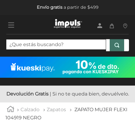
Envío gratis
a partir de $499
¿Que estás buscando?
TÉRMINOS MÁS BUSCADOS
1
.
tenis mujer
2
.
sandalias mujer
3
.
tenis hombre
Devolución Gratis
| Si no te queda bien, devuélvelo.
4
.
botas mujer
Calzado
Zapatos
ZAPATO MUJER FLEXI
5
.
tenis niña
104919 NEGRO