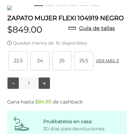
ZAPATO MUJER FLEXI 104919 NEGRO
$
849
.
00
Guía de tallas
Quedan menos de
10
disponibles
22.5
24
25
25.5
VER MÁS 3
－
＋
Gana hasta
$
84
.
90
de cashback
Pruébatelos en casa:
30 días para devoluciones.