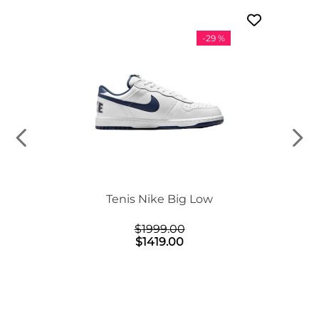
-
29 %
n Mid
Tenis Nike Big Low
$
1999
.
00
$
1419
.
00