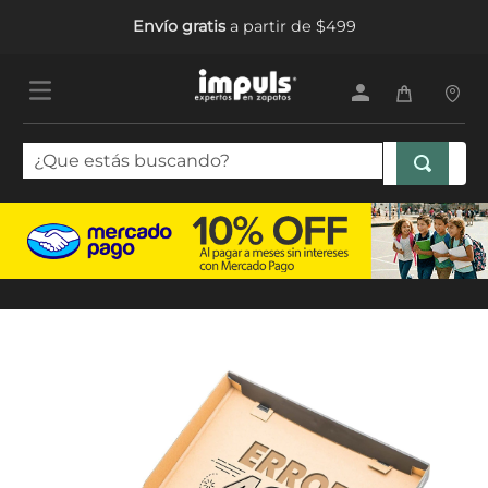
Envío gratis
a partir de $499
¿Que estás buscando?
TÉRMINOS MÁS BUSCADOS
1
.
sandalias mujer
2
.
tenis mujer
3
.
tenis hombre
4
.
botas mujer
5
.
tenis