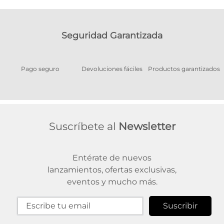
Seguridad Garantizada
Pago seguro
Devoluciones fáciles
Productos garantizados
A
Suscríbete al
Newsletter
Entérate de nuevos
lanzamientos, ofertas exclusivas,
eventos y mucho más.
Suscribir