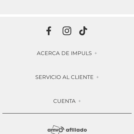
ACERCA DE IMPULS
+
Historia
SERVICIO AL CLIENTE
+
Misión & Visión
Términos & Condiciones
Contáctanos
CUENTA
+
Preguntas frecuentes
Compra Segura
Mi Cuenta
Política de Devolución
Sucursales