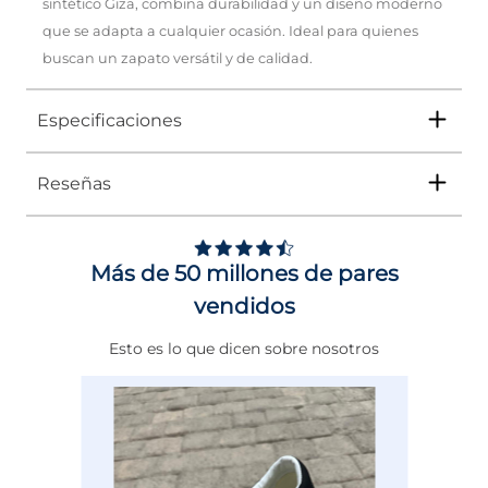
sintético Giza, combina durabilidad y un diseño moderno
que se adapta a cualquier ocasión. Ideal para quienes
buscan un zapato versátil y de calidad.
Especificaciones
Reseñas
Tipo
ZAPATO
Ocasión
Casual
Más de 50 millones de pares
Género
Mujer
vendidos
Altura Tacón
DE 0 A 4 cms
Esto es lo que dicen sobre nosotros
Calce
NORMAL
Color
NEGRO