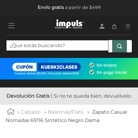
Envío gratis
a partir de $499
¿Que estás buscando?
TÉRMINOS MÁS BUSCADOS
1
.
tenis mujer
2
.
sandalias mujer
3
.
tenis hombre
Devolución Gratis
| Si no te queda bien, devuélvelo.
4
.
botas mujer
Calzado
Balerinas/Flats
Zapato Casual
5
.
tenis
Nomadas 69116 Sintético Negro Dama