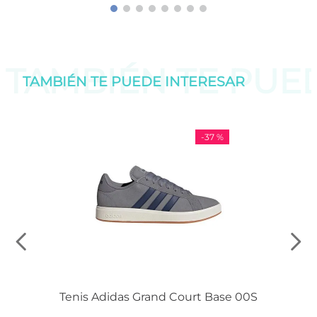
TAMBIÉN TE PU
TAMBIÉN TE PUEDE
INTERESAR
-
37 %
Tenis Adidas Grand Court Base 00S