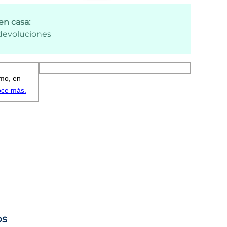
en casa:
 devoluciones
os