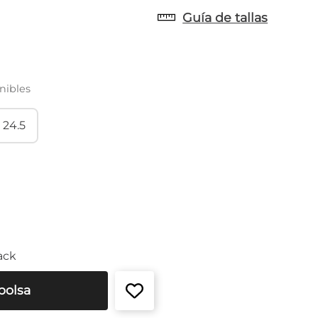
Guía de tallas
nibles
24.5
ack
bolsa