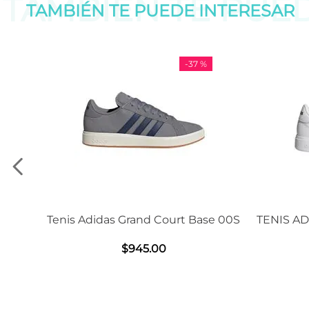
TAMBIÉN TE PUE
TAMBIÉN TE PUEDE
INTERESAR
-
37 %
-
11
as Grand Court Base 00S
TENIS ADIDAS GRAND COU
2.0
$
945
.
00
$
1239
.
00