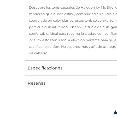
Descubre los tenis casuales de Halogen by Mr. Shu, 
moderna que busca estilo y comodidad en su día a 
coagulado en color blanco, estos tenis se convierte
para cualquieratuendo urbano. La suela de hule gar
confortable, ideal para recorrer la ciudad con confian
22 al 25, estos tenis son la elección perfecta para qu
sacrificar elconfort. No esperes más y añade un toque
de calzado.
Especificaciones
Reseñas
Tipo
TENIS
Ocasión
Urbano
Género
Mujer
Altura Tacón
DE 0 A 4 c