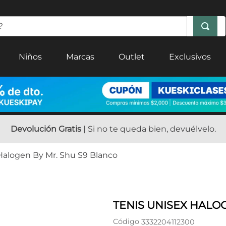
Niños
Marcas
Outlet
Exclusivos
Devolución Gratis
| Si no te queda bien, devuélvelo.
Halogen By Mr. Shu S9 Blanco
TENIS UNISEX HALO
Código
3332204112300