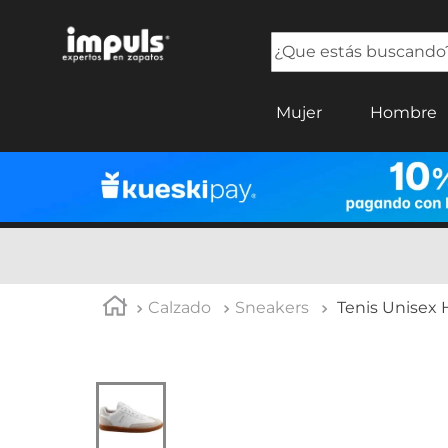
¿Que estás buscando?
TÉRMINOS MÁS BUSCADOS
Mujer
Hombre
1
.
tenis mujer
2
.
sandalias mujer
3
.
tenis hombre
4
.
botas mujer
5
.
tenis
Calzado
Sneakers
Tenis Unisex 