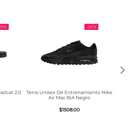
-
25 %
-
36 %
nisex De Entrenamiento Nike
Tenis Adidas VL Cou
Air Max BIA Negro
$
984
.
00
$
1508
.
00