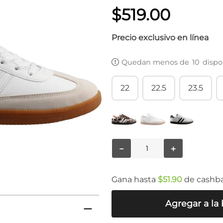
$
519
.
00
Precio exclusivo en línea
Quedan menos de
10
dispo
22
22.5
23.5
－
＋
Gana hasta
$
51
.
90
de cashb
Agregar a la 