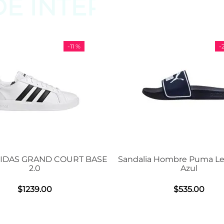
DE
INTERESAR
 %
-
29 %
RT BASE
Sandalia Hombre Puma Leadcat 2.0
Tenis U
Azul
$
535
.
00