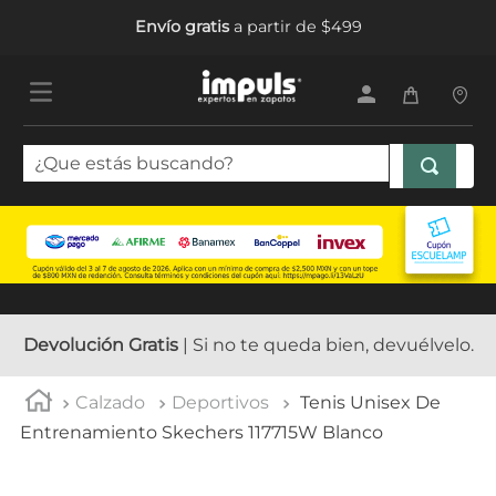
Envío gratis
a partir de $499
¿Que estás buscando?
TÉRMINOS MÁS BUSCADOS
1
.
sandalias mujer
2
.
tenis mujer
3
.
tenis hombre
Devolución Gratis
| Si no te queda bien, devuélvelo.
4
.
botas mujer
Calzado
Deportivos
Tenis Unisex De
5
.
tenis
Entrenamiento Skechers 117715W Blanco