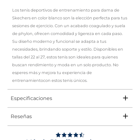
Los tenis deportivos de entrenamiento para dama de
Skechers en color blanco son la elección perfecta para tus
sesiones de ejercicio. Con un acabado coagulado y suela
de phylon, ofrecen comodidad y ligereza en cada paso.
Su diseño moderno y funcional se adapta a tus
necesidades, brindando soporte y estilo. Disponibles en
tallas del 22 al 27, estos tenis son ideales para quienes
buscan rendimiento y moda en un solo producto. No
esperes más y mejora tu experiencia de
entrenamientocon estos tenis únicos.
Especificaciones
Reseñas
Tipo
TENIS
3
Ocasión
DEPORTIVO
/
5
Opinión verificada