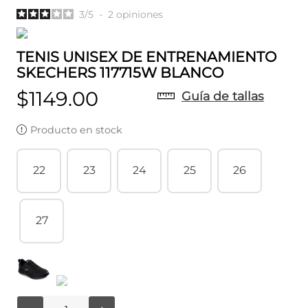
3
/
5
-
2
opiniones
TENIS UNISEX DE ENTRENAMIENTO
SKECHERS 117715W BLANCO
$
1149
.
00
Guía de tallas
Producto en stock
22
23
24
25
26
27