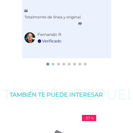
Totalmente de línea y original.
Fernando R
TAMBIÉN TE PU
TAMBIÉN TE PUEDE
INTERESAR
-
37 %