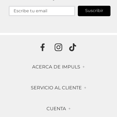
Suscribir
ACERCA DE IMPULS
+
Historia
SERVICIO AL CLIENTE
+
Misión & Visión
Términos & Condiciones
Contáctanos
CUENTA
+
Preguntas frecuentes