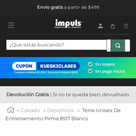
Envío gratis
a partir de $499
¿Que estás buscando?
TÉRMINOS MÁS BUSCADOS
1
.
tenis mujer
2
.
sandalias mujer
3
.
tenis hombre
Devolución Gratis
| Si no te queda bien, devuélvelo.
4
.
botas mujer
Calzado
Deportivos
Tenis Unisex De
5
.
tenis
Entrenamiento Pirma 8517 Blanco