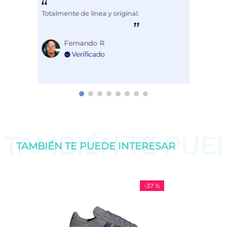
Totalmente de línea y original.
Fernando R
TAMBIÉN TE PU
TAMBIÉN TE PUEDE
INTERESAR
-
37 %