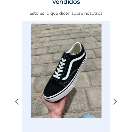
vendidos
Altura Tacón
DE 0 A 4 cms
Esto es lo que dicen sobre nosotros
Calce
NORMAL
Color
BLANCO
Disciplina
ENTRENAMIENTO