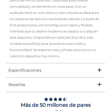
dama de Pirma, estilo 8517, diseñado para ofrecer
comodidad y rendimiento en cada paso. Con un
acabado textil en color blanco, este calzado es ideal para
tus sesiones de ejercicio oactividades diarias. La suela de
EVA proporciona una amortiguación ligera y flexible,
mientras que su diseño moderno se adapta a cualquier
look deportivo. Disponible en tallas del 22 al 26.5, este
modelo es perfecto para quienes buscan estilo y
funcionalidad. No esperes más y añade estos tenis a tu
colección deportiva hoy mismo.
Especificaciones
Reseñas
Tipo
TENIS
Ocasión
DEPORTIVO
Más de 50 millones de pares
Género
Mujer