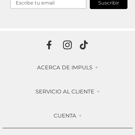
Suscribir
ACERCA DE IMPULS
+
Historia
SERVICIO AL CLIENTE
+
Misión & Visión
Términos & Condiciones
Contáctanos
CUENTA
+
Preguntas frecuentes
Compra Segura
Mi Cuenta