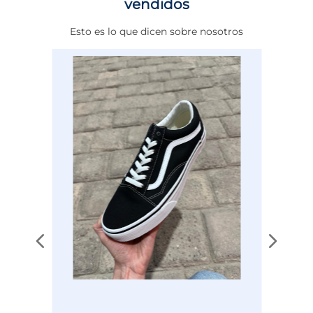
vendidos
Altura Tacón
DE 0 A 4 cms
Esto es lo que dicen sobre nosotros
Calce
NORMAL
Color
NEGRO
Disciplina
COMBATE