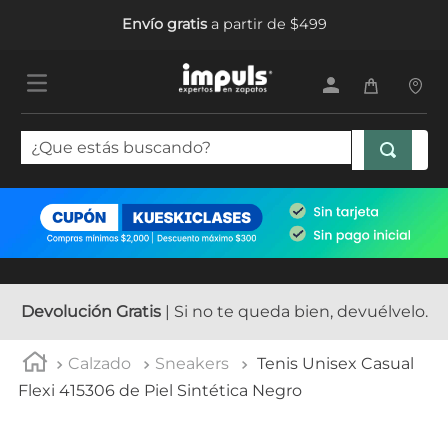
Envío gratis
a partir de $499
¿Que estás buscando?
TÉRMINOS MÁS BUSCADOS
1
.
tenis mujer
2
.
sandalias mujer
3
.
tenis hombre
Devolución Gratis
| Si no te queda bien, devuélvelo.
4
.
botas mujer
Calzado
Sneakers
Tenis Unisex Casual
5
.
tenis
Flexi 415306 de Piel Sintética Negro