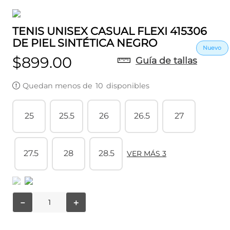
TENIS UNISEX CASUAL FLEXI 415306
DE PIEL SINTÉTICA NEGRO
$
899
.
00
Guía de tallas
Quedan menos de
10
disponibles
25
25.5
26
26.5
27
27.5
28
28.5
VER MÁS 3
－
＋