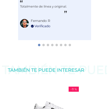
Totalmente de línea y original.
Fernando R
TAMBIÉN TE PU
TAMBIÉN TE PUEDE
INTERESAR
-
11 %