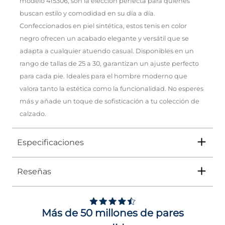
modelo 415306, son la elección perfecta para quienes
buscan estilo y comodidad en su día a día.
Confeccionados en piel sintética, estos tenis en color
negro ofrecen un acabado elegante y versátil que se
adapta a cualquier atuendo casual. Disponibles en un
rango de tallas de 25 a 30, garantizan un ajuste perfecto
para cada pie. Ideales para el hombre moderno que
valora tanto la estética como la funcionalidad. No esperes
más y añade un toque de sofisticación a tu colección de
calzado.
Especificaciones
Reseñas
Tipo
TENIS
Ocasión
Urbano
Más de 50 millones de pares
Género
Hombre