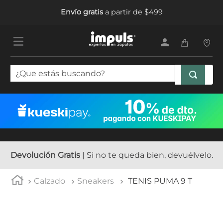
Envío gratis
a partir de $499
¿Que estás buscando?
TÉRMINOS MÁS BUSCADOS
1
.
tenis mujer
2
.
sandalias mujer
3
.
tenis hombre
Devolución Gratis
| Si no te queda bien, devuélvelo.
4
.
botas mujer
Calzado
Sneakers
TENIS PUMA 9 T
5
.
tenis