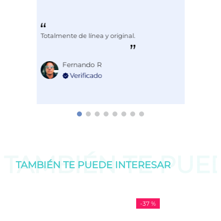
Totalmente de línea y original.
Fernando R
TAMBIÉN TE PU
TAMBIÉN TE PUEDE
INTERESAR
-
37 %