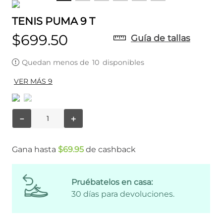
TENIS PUMA 9 T
$
699
.
50
Guía de tallas
Quedan menos de
10
disponibles
VER MÁS 9
－
＋
Gana hasta
$
69
.
95
de cashback
Pruébatelos en casa:
30 días para devoluciones.