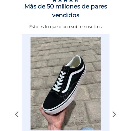
Explora en
Impuls
lo último en moda
Más de 50 millones de pares
deportiva y lleva tu outfit al siguiente nivel
Calce
NORMAL
con
Puma
.
vendidos
Color
BLANCO
Esto es lo que dicen sobre nosotros