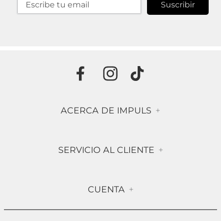
Suscribir
ACERCA DE IMPULS
+
Historia
SERVICIO AL CLIENTE
+
Misión & Visión
Términos & Condiciones
Contáctanos
CUENTA
+
Preguntas frecuentes
Compra Segura
Mi Cuenta