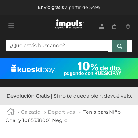
Envío gratis
a partir de $499
¿Que estás buscando?
TÉRMINOS MÁS BUSCADOS
1
.
tenis mujer
2
.
sandalias mujer
3
.
tenis hombre
Devolución Gratis
| Si no te queda bien, devuélvelo.
4
.
botas mujer
Calzado
Deportivos
Tenis para Niño
5
.
tenis niña
Charly 1065538001 Negro