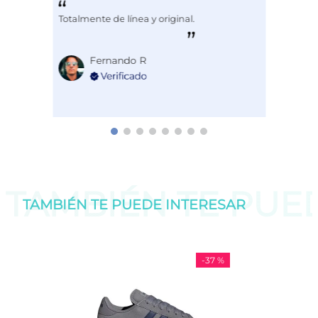
Totalmente de línea y original.
Fernando R
TAMBIÉN TE PU
TAMBIÉN TE PUEDE
INTERESAR
-
37 %