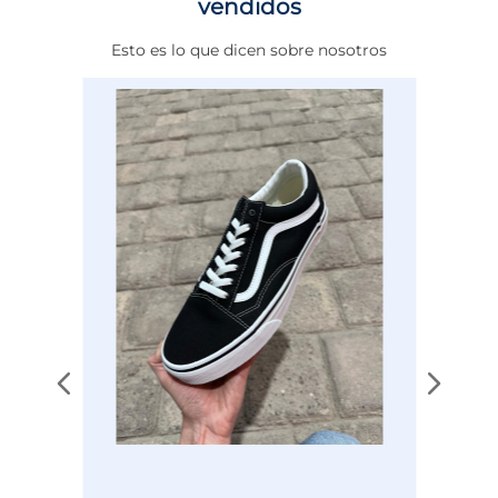
vendidos
Altura Tacón
DE 0 A 4 cms
Esto es lo que dicen sobre nosotros
Calce
NORMAL
Color
NEGRO