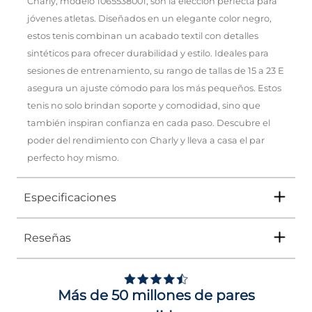
Charly, modelo 1065538001, son la elección perfecta para
jóvenes atletas. Diseñados en un elegante color negro,
estos tenis combinan un acabado textil con detalles
sintéticos para ofrecer durabilidad y estilo. Ideales para
sesiones de entrenamiento, su rango de tallas de 15 a 23 E
asegura un ajuste cómodo para los más pequeños. Estos
tenis no solo brindan soporte y comodidad, sino que
también inspiran confianza en cada paso. Descubre el
poder del rendimiento con Charly y lleva a casa el par
perfecto hoy mismo.
Especificaciones
Reseñas
Tipo
TENIS
Ocasión
DEPORTIVO
Más de 50 millones de pares
Género
Niño