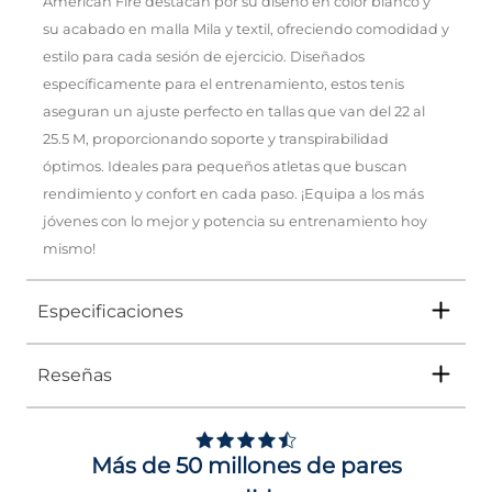
American Fire destacan por su diseño en color blanco y
su acabado en malla Mila y textil, ofreciendo comodidad y
estilo para cada sesión de ejercicio. Diseñados
específicamente para el entrenamiento, estos tenis
aseguran un ajuste perfecto en tallas que van del 22 al
25.5 M, proporcionando soporte y transpirabilidad
óptimos. Ideales para pequeños atletas que buscan
rendimiento y confort en cada paso. ¡Equipa a los más
jóvenes con lo mejor y potencia su entrenamiento hoy
mismo!
Especificaciones
Reseñas
Tipo
TENIS
Ocasión
DEPORTIVO
Más de 50 millones de pares
Género
Niño