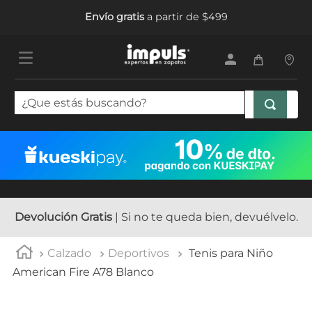
Envío gratis
a partir de $499
¿Que estás buscando?
TÉRMINOS MÁS BUSCADOS
1
.
tenis mujer
2
.
sandalias mujer
3
.
tenis hombre
Devolución Gratis
| Si no te queda bien, devuélvelo.
4
.
botas mujer
Calzado
Deportivos
Tenis para Niño
5
.
tenis
American Fire A78 Blanco