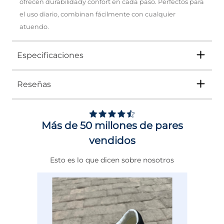
ofrecen durabilidady confort en cada paso. Perfectos para
el uso diario, combinan fácilmente con cualquier
atuendo.
Especificaciones
Reseñas
Tipo
TENIS
Ocasión
Casual
Más de 50 millones de pares
Género
Niño
vendidos
Altura Tacón
DE 0 A 4 cms
Esto es lo que dicen sobre nosotros
Calce
NORMAL
Color
NEGRO