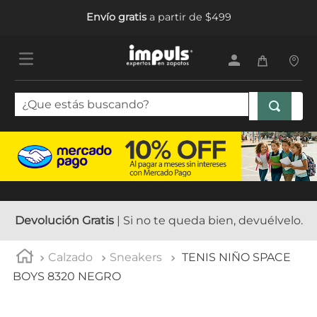
Envío gratis
a partir de $499
¿Que estás buscando?
TÉRMINOS MÁS BUSCADOS
1
.
sandalias mujer
2
.
tenis mujer
3
.
tenis hombre
Devolución Gratis
| Si no te queda bien, devuélvelo.
4
.
botas mujer
Calzado
Sneakers
TENIS NIÑO SPACE
5
.
tenis
BOYS 8320 NEGRO