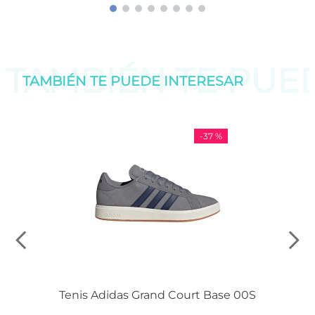
TAMBIÉN TE PU
TAMBIÉN TE PUEDE
INTERESAR
-
37 %
Tenis Adidas Grand Court Base 00S