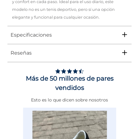
y confort en cada paso. Ideal para el uso diario, este
modelo no es un tenis deportivo, pero sí una opción
elegante y funcional para cualquier ocasión.
Especificaciones
Reseñas
Tipo
TENIS
Ocasión
DEPORTIVO
Más de 50 millones de pares
Género
Niño
vendidos
Altura Tacón
DE 0 A 4 cms
Esto es lo que dicen sobre nosotros
Calce
NORMAL
Color
NEGRO
Disciplina
BÁSQUET