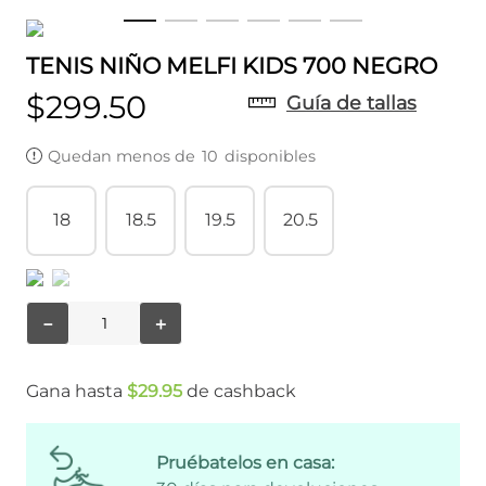
TENIS NIÑO MELFI KIDS 700 NEGRO
$
299
.
50
Guía de tallas
Quedan menos de
10
disponibles
18
18.5
19.5
20.5
－
＋
Gana hasta
$
29
.
95
de cashback
Pruébatelos en casa: