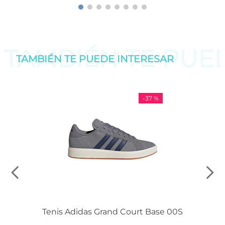
TAMBIÉN TE PU
TAMBIÉN TE PUEDE
INTERESAR
-
37 %
Tenis Adidas Grand Court Base 00S