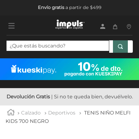
Envío gratis
a partir de $499
¿Que estás buscando?
TÉRMINOS MÁS BUSCADOS
1
.
tenis mujer
2
.
sandalias mujer
3
.
tenis hombre
Devolución Gratis
| Si no te queda bien, devuélvelo.
4
.
botas mujer
Calzado
Deportivos
TENIS NIÑO MELFI
5
.
tenis niña
KIDS 700 NEGRO