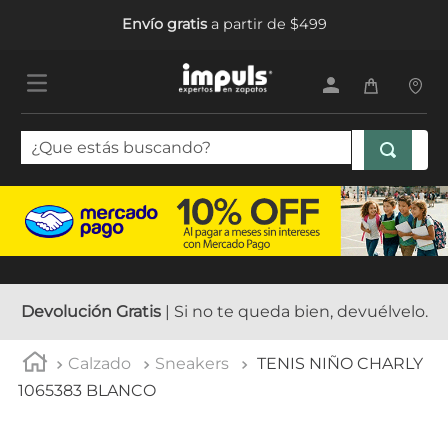
Envío gratis
a partir de $499
¿Que estás buscando?
TÉRMINOS MÁS BUSCADOS
1
.
tenis mujer
2
.
sandalias mujer
3
.
tenis hombre
Devolución Gratis
| Si no te queda bien, devuélvelo.
4
.
botas mujer
Calzado
Sneakers
TENIS NIÑO CHARLY
5
.
tenis
1065383 BLANCO