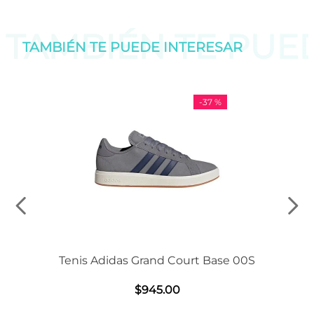
TAMBIÉN TE PU
TAMBIÉN TE PUEDE
INTERESAR
-
37 %
Tenis Adidas Grand Court Base 00S
$
945
.
00