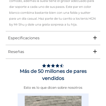
cómodo, además la suela tiene el grosor adecuado para
dar soporte a cada uno de sus pasos. Este par en color
blanco combina bastante bien con una falda y suéter
para un día casual. Haz parte de tu carrito a los tenis HGN
by Mr Shu y dale una grata sorpresa a tu hija.
Especificaciones
Reseñas
Tipo
TENIS
Ocasión
Casual
Más de 50 millones de pares
Género
Niña
vendidos
Altura Tacón
DE 0 A 4 cms
Esto es lo que dicen sobre nosotros
Calce
NORMAL
Color
BLANCO
EAN
3731964162554