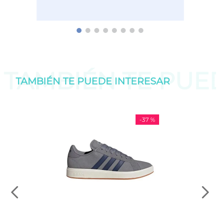
TAMBIÉN TE PU
TAMBIÉN TE PUEDE
INTERESAR
-
37 %