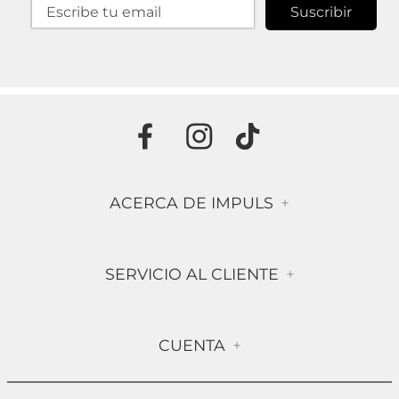
Suscribir
ACERCA DE IMPULS
+
Historia
SERVICIO AL CLIENTE
+
Misión & Visión
Términos & Condiciones
Contáctanos
CUENTA
+
Preguntas frecuentes
Compra Segura