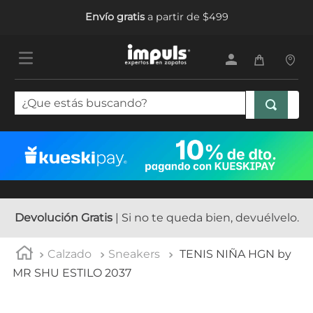
Envío gratis
a partir de $499
¿Que estás buscando?
TÉRMINOS MÁS BUSCADOS
1
.
tenis mujer
2
.
sandalias mujer
3
.
tenis hombre
Devolución Gratis
| Si no te queda bien, devuélvelo.
4
.
botas mujer
Calzado
Sneakers
TENIS NIÑA HGN by
5
.
tenis
MR SHU ESTILO 2037