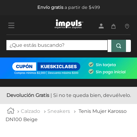
Envío gratis
a partir de $499
¿Que estás buscando?
TÉRMINOS MÁS BUSCADOS
1
.
tenis mujer
2
.
sandalias mujer
3
.
tenis hombre
Devolución Gratis
| Si no te queda bien, devuélvelo.
4
.
botas mujer
Calzado
Sneakers
Tenis Mujer Karosso
5
.
tenis
DN100 Beige