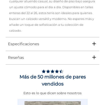
cualquier atuendo casual, su diseño de piso bajo asegura
un ajuste cómodo para el día a día. Disponibles en tallas
enteras del 22 al 26, estos tenis son ideales para quienes
buscan un calzado versátil y moderno. No esperes más y
añade un toque de sofisticación a tu colección de
calzado.
Especificaciones
Reseñas
Tipo
TENIS
Ocasión
Urbano
Más de 50 millones de pares
Género
Mujer
vendidos
Altura Tacón
DE 0 A 4 cms
Esto es lo que dicen sobre nosotros
Calce
AMPLIO 1/2 PUNTO
Color
BEIGE