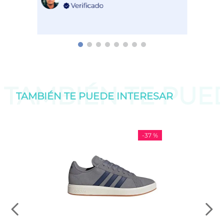
TAMBIÉN TE PU
TAMBIÉN TE PUEDE
INTERESAR
-
37 %