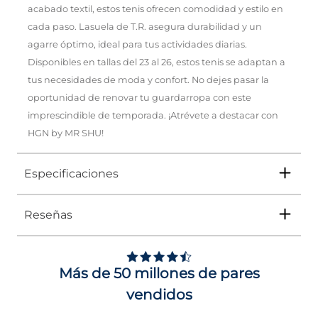
acabado textil, estos tenis ofrecen comodidad y estilo en
cada paso. Lasuela de T.R. asegura durabilidad y un
agarre óptimo, ideal para tus actividades diarias.
Disponibles en tallas del 23 al 26, estos tenis se adaptan a
tus necesidades de moda y confort. No dejes pasar la
oportunidad de renovar tu guardarropa con este
imprescindible de temporada. ¡Atrévete a destacar con
HGN by MR SHU!
Especificaciones
Reseñas
Tipo
TENIS
Ocasión
Urbano
Más de 50 millones de pares
Género
Mujer
vendidos
Altura Tacón
DE 0 A 4 cms