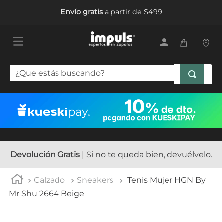
Envío gratis
a partir de $499
¿Que estás buscando?
TÉRMINOS MÁS BUSCADOS
1
.
tenis mujer
2
.
sandalias mujer
3
.
tenis hombre
Devolución Gratis
| Si no te queda bien, devuélvelo.
4
.
botas mujer
Calzado
Sneakers
Tenis Mujer HGN By
5
.
tenis
Mr Shu 2664 Beige