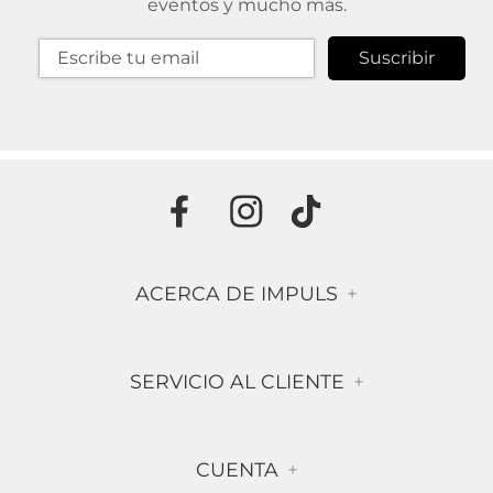
eventos y mucho más.
Suscribir
ACERCA DE IMPULS
+
Historia
SERVICIO AL CLIENTE
+
Misión & Visión
Términos & Condiciones
Contáctanos
CUENTA
+