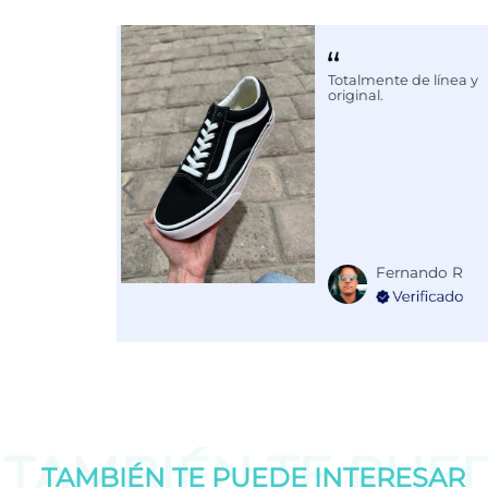
Calce
NORMAL
Color
ROSA
Totalmente de línea y
Disciplina
ENTRENA
original.
Fernando R
TAMBIÉN TE PUE
TAMBIÉN TE PUEDE
INTERESAR