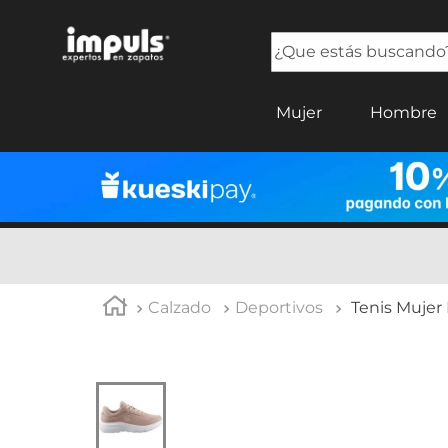
¿Que estás buscando?
TÉRMINOS MÁS BUSCADOS
Mujer
Hombre
1
.
tenis mujer
2
.
sandalias mujer
3
.
tenis hombre
4
.
botas mujer
5
.
tenis
Calzado
Deportivos
Tenis Mujer