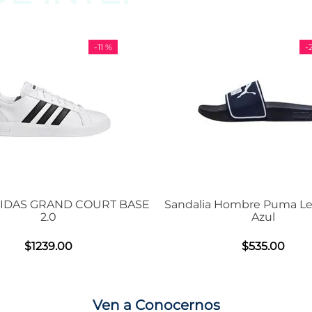
-
29 %
Sandalia Hombre Puma Leadcat 2.0
Tenis Unisex De 
Azul
Air Max
$
535
.
00
$
15
Ven a Conocernos