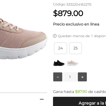
Código
3332204162275
$
879
.
00
Precio exclusivo en línea
Quedan menos de
1
dispon
24
25
－
＋
Gana hasta
$
87
.
90
de cashb
Agregar a la 