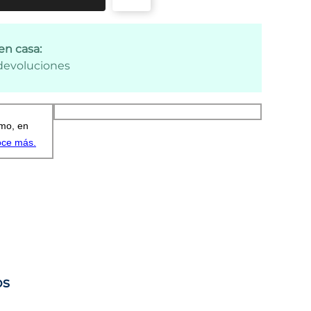
en casa:
 devoluciones
os