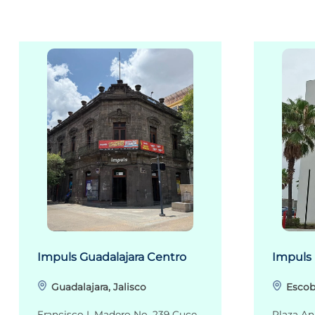
Impuls Guadalajara Centro
Impuls
Guadalajara, Jalisco
Escob
Francisco I. Madero No. 239 Cuce
Plaza An