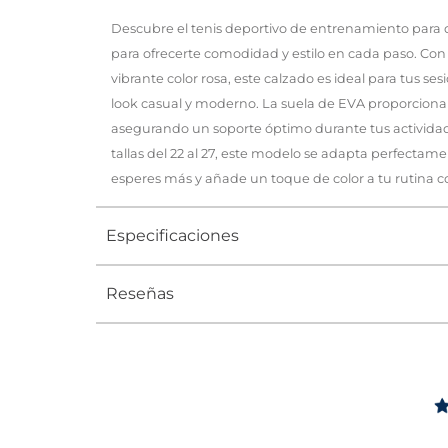
Descubre el tenis deportivo de entrenamiento para
para ofrecerte comodidad y estilo en cada paso. Con
vibrante color rosa, este calzado es ideal para tus ses
look casual y moderno. La suela de EVA proporciona 
asegurando un soporte óptimo durante tus actividade
tallas del 22 al 27, este modelo se adapta perfectam
esperes más y añade un toque de color a tu rutina co
Especificaciones
Reseñas
Tipo
TENIS
Ocasión
DEPORTI
Género
Mujer
Altura Tacón
DE 0 A 4 c