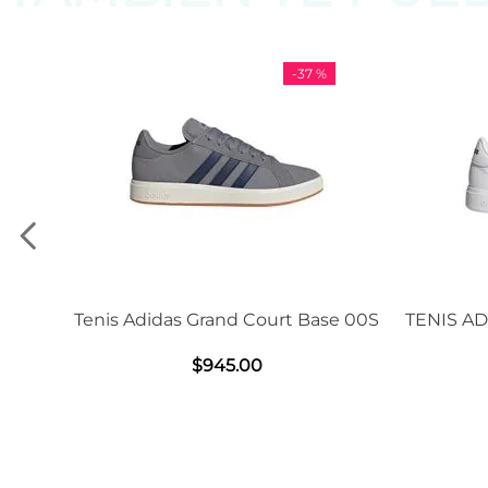
-
37 %
-
11 %
Court Base 00S
TENIS ADIDAS GRAND COURT BASE
2.0
0
$
1239
.
00