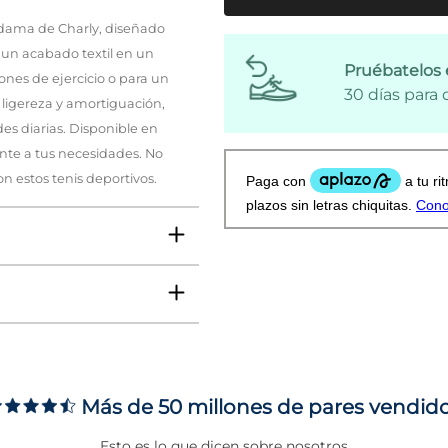
 dama de Charly, diseñado
 un acabado textil en un
Pruébatelos 
iones de ejercicio o para un
30 días para
ligereza y amortiguación,
s diarias. Disponible en
ente a tus necesidades. No
n estos tenis deportivos.
VO
Más de 50 millones de pares vendid
ms
Esto es lo que dicen sobre nosotros