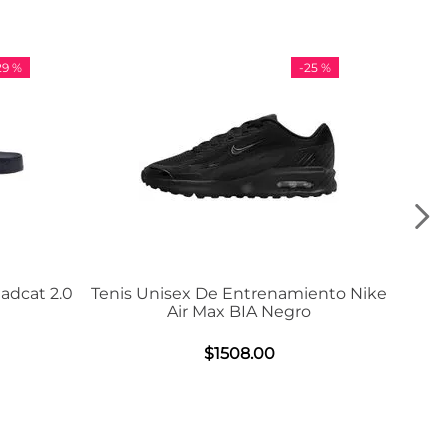
-
25 %
-
36 %
Entrenamiento Nike
Tenis Adidas VL Court 3.0
 BIA Negro
$
984
.
00
08
.
00