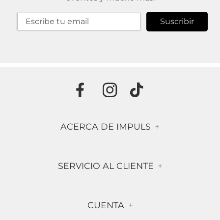
Suscribir
ACERCA DE IMPULS
+
Historia
SERVICIO AL CLIENTE
+
Misión & Visión
Términos & Condiciones
Contáctanos
CUENTA
+