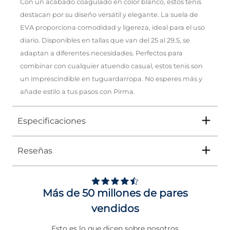
Con un acabado coagulado en color blanco, estos tenis
destacan por su diseño versátil y elegante. La suela de
EVA proporciona comodidad y ligereza, ideal para el uso
diario. Disponibles en tallas que van del 25 al 29.5, se
adaptan a diferentes necesidades. Perfectos para
combinar con cualquier atuendo casual, estos tenis son
un imprescindible en tuguardarropa. No esperes más y
añade estilo a tus pasos con Pirma.
Especificaciones
Reseñas
Tipo
TENIS
Ocasión
Urbano
Más de 50 millones de pares
Género
Hombre
vendidos
Altura Tacón
DE 0 A 4 cms
Esto es lo que dicen sobre nosotros