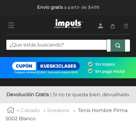
Envío gratis
a partir de $499
¿Que estás buscando?
TÉRMINOS MÁS BUSCADOS
1
.
tenis mujer
2
.
sandalias mujer
3
.
tenis hombre
Devolución Gratis
| Si no te queda bien, devuélvelo.
4
.
botas mujer
Calzado
Sneakers
Tenis Hombre Pirma
5
.
tenis
5002 Blanco