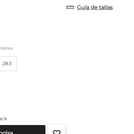
Guía de tallas
nibles
28.5
ack
bolsa