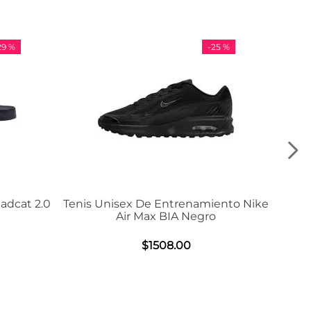
-
25 %
-
36 %
e Entrenamiento Nike
Tenis Adidas VL Court 3.0
ax BIA Negro
$
984
.
00
1508
.
00