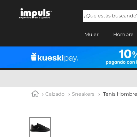
¿Que estás buscando?
TÉRMINOS MÁS BUSCADOS
Mujer
Hombre
1
.
tenis mujer
2
.
sandalias mujer
3
.
tenis hombre
4
.
botas mujer
5
.
tenis
Calzado
Sneakers
Tenis Hombre