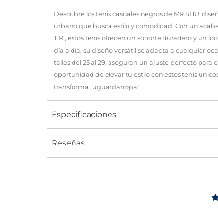
Descubre los tenis casuales negros de MR SHU, dise
urbano que busca estilo y comodidad. Con un acaba
T.R., estos tenis ofrecen un soporte duradero y un lo
día a día, su diseño versátil se adapta a cualquier oc
tallas del 25 al 29, aseguran un ajuste perfecto para 
oportunidad de elevar tu estilo con estos tenis único
transforma tuguardarropa!
Especificaciones
Reseñas
Tipo
TENIS
Ocasión
Urbano
Género
Hombre
Altura Tacón
DE 0 A 4 c