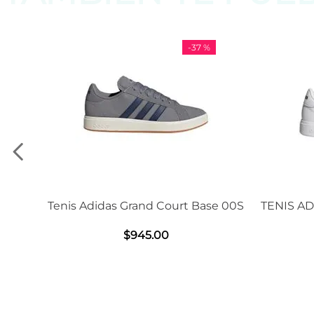
-
37 %
-
11 %
d Court Base 00S
TENIS ADIDAS GRAND COURT BASE
2.0
.
00
$
1239
.
00