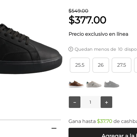
$
549
.
00
$
377
.
00
Precio exclusivo en línea
Quedan menos de
10
dispo
25.5
26
27.5
－
＋
Gana hasta
$
37
.
70
de cashb
Agregar a la 