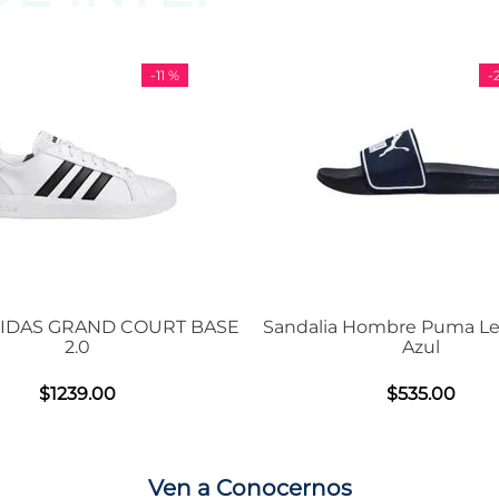
-
29 %
Sandalia Hombre Puma Leadcat 2.0
Tenis Unisex D
Azul
Air M
$
535
.
00
$
Ven a Conocernos