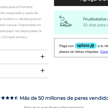
ñados para el hombre
do coagulado y suela de
Pruébatelos 
ok moderno. Ideales para el
30 días para
asión casual. Disponibles en
cada paso. No dejes pasar la
s. ¡Compra ahora y
Más de 50 millones de pares vendid
ms
Esto es lo que dicen sobre nosotros