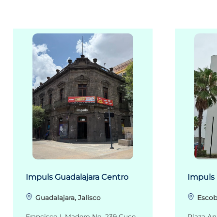
Impuls Guadalajara Centro
Impuls
Guadalajara, Jalisco
Escob
Francisco I. Madero No. 239 Cuce
Plaza An