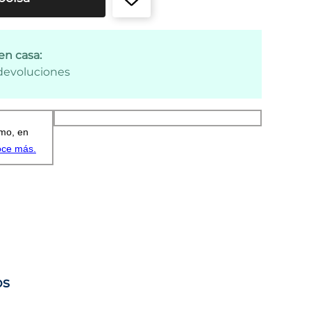
en casa:
 devoluciones
os