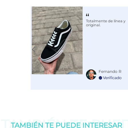
Calce
NORMAL
Color
NEGRO
Totalmente de línea y
Disciplina
COMBATE
original.
Fernando R
TAMBIÉN TE PUE
TAMBIÉN TE PUEDE
INTERESAR