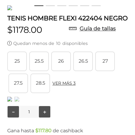
TENIS HOMBRE FLEXI 422404 NEGRO
$
1178
.
00
Guía de tallas
Quedan menos de
10
disponibles
25
25.5
26
26.5
27
27.5
28.5
VER MÁS 3
－
＋
Gana hasta
$
117
.
80
de cashback