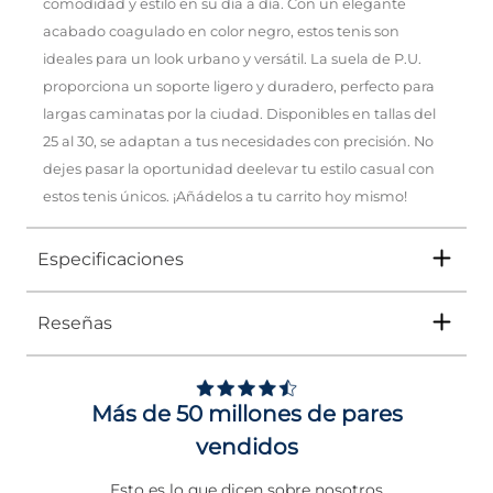
comodidad y estilo en su día a día. Con un elegante
acabado coagulado en color negro, estos tenis son
ideales para un look urbano y versátil. La suela de P.U.
proporciona un soporte ligero y duradero, perfecto para
largas caminatas por la ciudad. Disponibles en tallas del
25 al 30, se adaptan a tus necesidades con precisión. No
dejes pasar la oportunidad deelevar tu estilo casual con
estos tenis únicos. ¡Añádelos a tu carrito hoy mismo!
Especificaciones
Reseñas
Tipo
TENIS
Ocasión
Urbano
Más de 50 millones de pares
Género
Hombre
vendidos
Altura Tacón
DE 0 A 4 cms
Esto es lo que dicen sobre nosotros