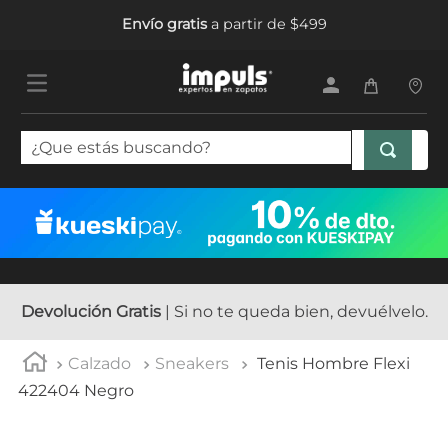
Envío gratis
a partir de $499
¿Que estás buscando?
TÉRMINOS MÁS BUSCADOS
1
.
tenis mujer
2
.
sandalias mujer
3
.
tenis hombre
Devolución Gratis
| Si no te queda bien, devuélvelo.
4
.
botas mujer
Calzado
Sneakers
Tenis Hombre Flexi
5
.
tenis
422404 Negro