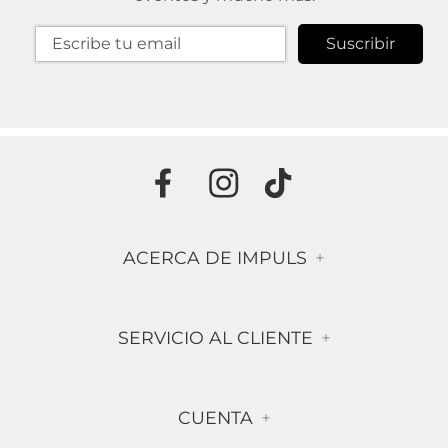
Suscribir
ACERCA DE IMPULS
+
Historia
SERVICIO AL CLIENTE
+
Misión & Visión
Términos & Condiciones
Contáctanos
CUENTA
+