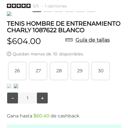
5
/
5
-
1
opiniones
TENIS HOMBRE DE ENTRENAMIENTO
CHARLY 1087622 BLANCO
$
604
.
00
Guía de tallas
Quedan menos de
10
disponibles
26
27
28
29
30
－
＋
Gana hasta
$
60
.
40
de cashback