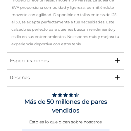
modelo ofrece un estilo moderno y versátil. La suela de
EVA proporciona comodidad y ligereza, permitiéndote
moverte con agilidad. Disponible en tallas enteras del 25
al 30, se adapta perfectamente a tus necesidades. Este
calzado es perfecto para quienes buscan rendimiento y
estilo en sus entrenamientos. No esperes más y mejora tu
experiencia deportiva con estos tenis.
Especificaciones
Reseñas
Tipo
TENIS
5
Ocasión
DEPORTIVO
/
5
Opinión verificada
Más de 50 millones de pares
Género
Hombre
Buen calzado
vendidos
Altura Tacón
DE 0 A 4 cms
Opinión del
4/8/2026
, tras 
experiencia del
23/7/2026
po
Basado en
1
opiniones
Esto es lo que dicen sobre nosotros
Calce
NORMAL
Omar B.
sometidas a control