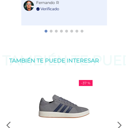
Fernando R
TAMBIÉN TE PU
TAMBIÉN TE PUEDE
INTERESAR
-
37 %