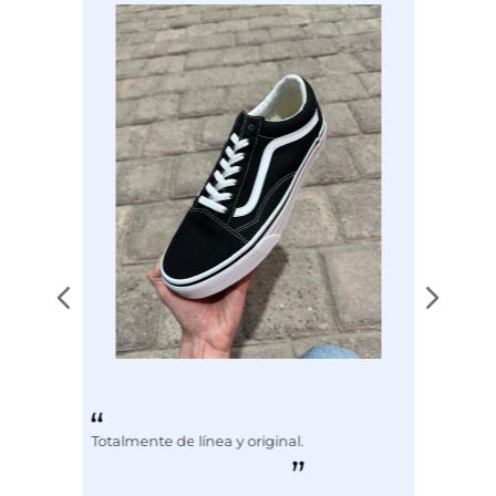
Ver todas las reseñas de este sitio
Color
BLANCO
Útil
(0)
Informe
5
estrellas
1
Disciplina
ENTRENAMIENTO
4
estrellas
0
1
3
estrellas
0
2
estrellas
0
1
estrella
0
Ordenar las opiniones
Totalmente de línea y original.