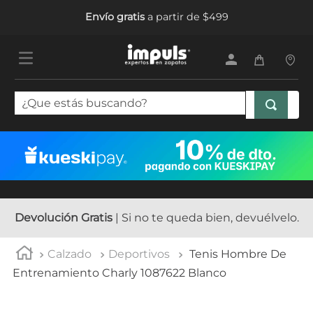
Envío gratis
a partir de $499
¿Que estás buscando?
TÉRMINOS MÁS BUSCADOS
1
.
tenis mujer
2
.
sandalias mujer
3
.
tenis hombre
Devolución Gratis
| Si no te queda bien, devuélvelo.
4
.
botas mujer
Calzado
Deportivos
Tenis Hombre De
5
.
tenis
Entrenamiento Charly 1087622 Blanco