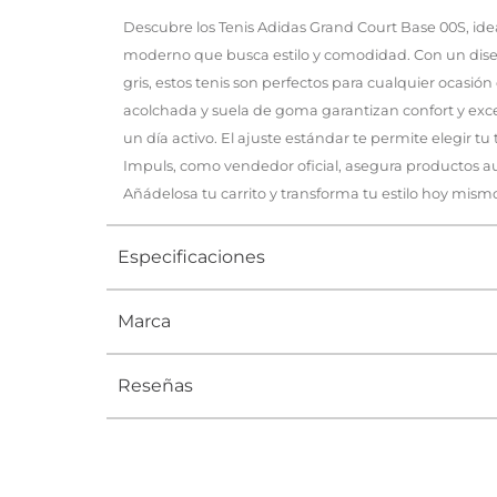
Descubre los Tenis Adidas Grand Court Base 00S, ide
moderno que busca estilo y comodidad. Con un dise
gris, estos tenis son perfectos para cualquier ocasión 
acolchada y suela de goma garantizan confort y exce
un día activo. El ajuste estándar te permite elegir tu 
Impuls, como vendedor oficial, asegura productos au
Añádelosa tu carrito y transforma tu estilo hoy mism
Especificaciones
Marca
Tipo
TENIS
Ocasión
Urbano
Reseñas
Género
Hombre, Mu
Altura Tacón
DE 0 A 4 c
Calce
NORMAL