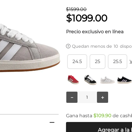
$
1599
.
00
$
1099
.
00
Precio exclusivo en línea
Quedan menos de
10
dispo
24.5
25
25.5
－
＋
Gana hasta
$
109
.
90
de cash
Agregar a la 