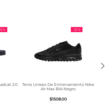
-
25 %
-
36 %
iento Nike
Tenis Adidas VL Court 3.0
o
$
984
.
00