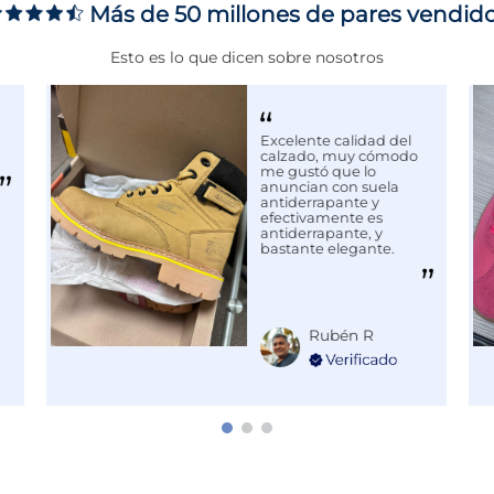
Más de 50 millones de pares vendid
Esto es lo que dicen sobre nosotros
adas en el ámbito de la
us te trae una colección que
 una fusión de clásicos
Excelente calidad del
calzado, muy cómodo
cada pieza no solo está
me gustó que lo
la cancha o el gimnasio,
anuncian con suela
ectamente a tu estilo de
antiderrapante y
efectivamente es
antiderrapante, y
bastante elegante.
Rubén R