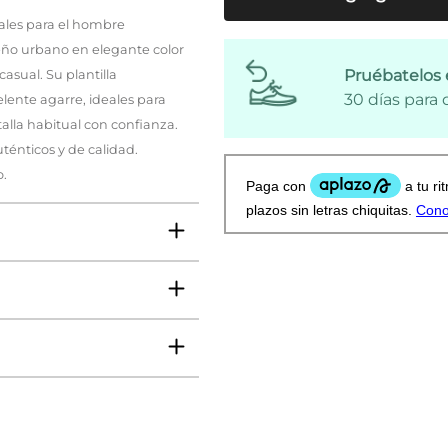
ales para el hombre
ño urbano en elegante color
Pruébatelos 
casual. Su plantilla
30 días para
lente agarre, ideales para
talla habitual con confianza.
ténticos y de calidad.
o.
jer, Niño, Niña
ms