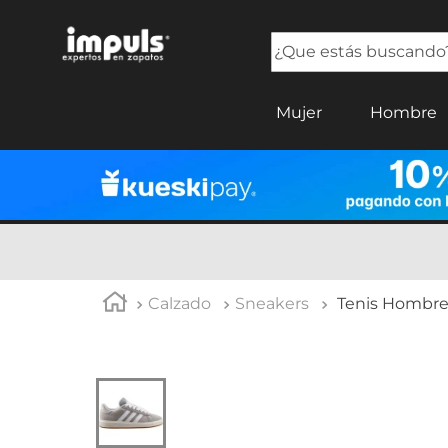
¿Que estás buscando?
TÉRMINOS MÁS BUSCADOS
Mujer
Hombre
1
.
tenis mujer
2
.
sandalias mujer
3
.
tenis hombre
4
.
botas mujer
5
.
tenis
Calzado
Sneakers
Tenis Hombre 