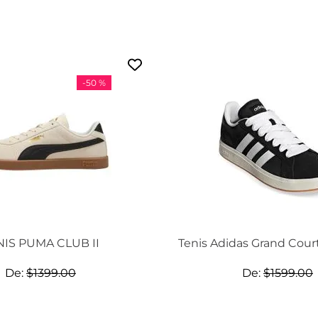
-
50 %
NIS PUMA CLUB II
Tenis Adidas Grand Cour
De:
$
1399
.
00
De:
$
1599
.
00