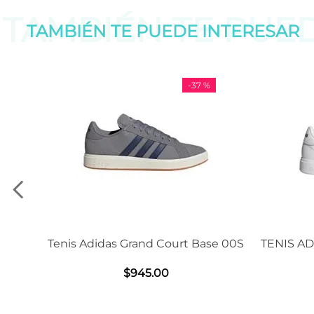
TAMBIÉN TE PUE
TAMBIÉN TE PUEDE
INTERESAR
-
11 %
se 00S
TENIS ADIDAS GRAND COURT BASE
Sandali
2.0
$
1239
.
00