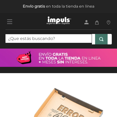
Envío gratis
en toda la tienda en línea
¿Que estás buscando?
TÉRMINOS MÁS BUSCADOS
1
.
tenis mujer
2
.
sandalias mujer
3
.
tenis hombre
4
.
botas mujer
5
.
tenis niña