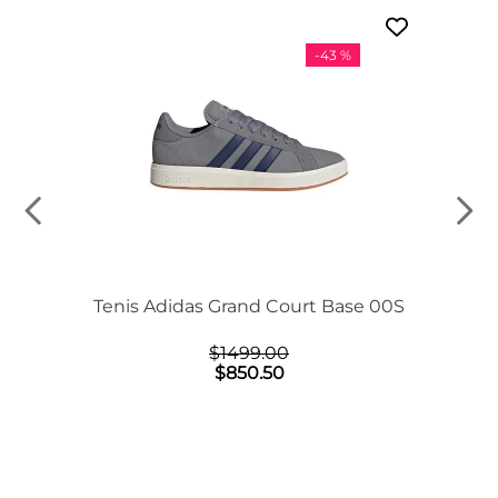
-
43 %
Tenis Adidas Grand Court Base 00S
$
1499
.
00
$
850
.
50