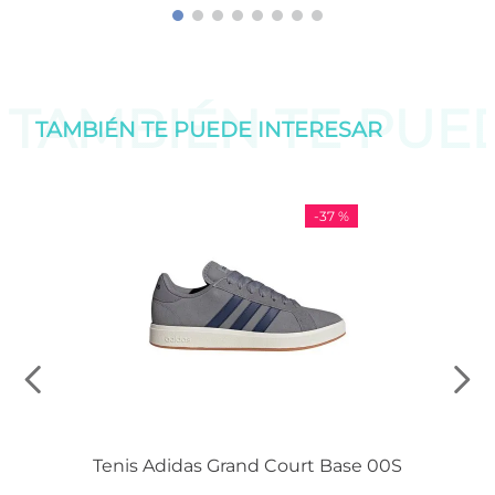
TAMBIÉN TE PU
TAMBIÉN TE PUEDE
INTERESAR
-
37 %
Tenis Adidas Grand Court Base 00S