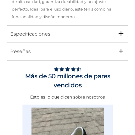
de alta calidad, garantiza durabilidad y un ajuste
perfecto. Ideal para el uso diario, este tenis combina
funcionalidad y diseño moderno.
Especificaciones
Reseñas
Tipo
TENIS
Ocasión
DEPORTIVO
Más de 50 millones de pares
Género
Mujer
vendidos
Altura Tacón
DE 0 A 4 cms
Esto es lo que dicen sobre nosotros
Calce
NORMAL
Color
AZUL
Disciplina
ENTRENAMIENTO