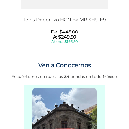
Tenis Deportivo HGN By MR SHU E9
De:
$
445
.
00
A:
$
249
.
50
Ahorra
$
195
.
50
Ven a Conocernos
Encuéntranos en nuestras
34
tiendas en todo México.