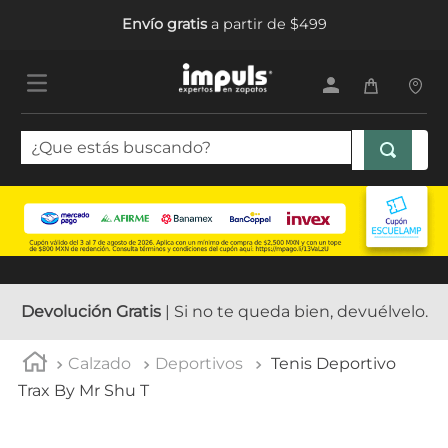
Envío gratis
a partir de $499
¿Que estás buscando?
TÉRMINOS MÁS BUSCADOS
1
.
sandalias mujer
2
.
tenis mujer
3
.
tenis hombre
Devolución Gratis
| Si no te queda bien, devuélvelo.
4
.
botas mujer
Calzado
Deportivos
Tenis Deportivo
5
.
tenis
Trax By Mr Shu T