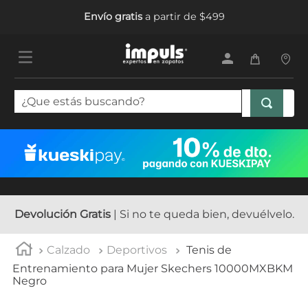
Envío gratis
a partir de $499
¿Que estás buscando?
TÉRMINOS MÁS BUSCADOS
1
.
tenis mujer
2
.
sandalias mujer
3
.
tenis hombre
Devolución Gratis
| Si no te queda bien, devuélvelo.
4
.
botas mujer
Calzado
Deportivos
Tenis de
5
.
tenis niña
Entrenamiento para Mujer Skechers 10000MXBKM
Negro