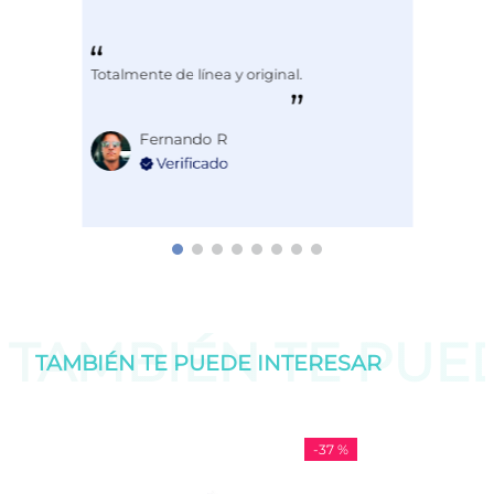
Totalmente de línea y original.
Fernando R
TAMBIÉN TE PU
TAMBIÉN TE PUEDE
INTERESAR
-
37 %