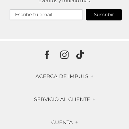
eventos y mucho más.
Suscribir
ACERCA DE IMPULS
+
Historia
SERVICIO AL CLIENTE
+
Misión & Visión
Términos & Condiciones
Contáctanos
CUENTA
+