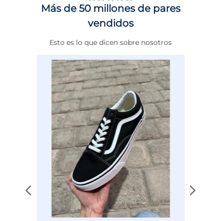
Más de 50 millones de pares
Género
Mujer
vendidos
Altura Tacón
DE 0 A 4 cms
Esto es lo que dicen sobre nosotros
Calce
NORMAL
Color
NEGRO
Disciplina
ENTRENAMIENTO