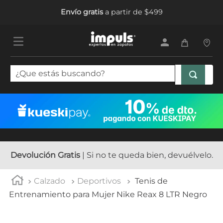
Envío gratis
a partir de $499
¿Que estás buscando?
TÉRMINOS MÁS BUSCADOS
1
.
tenis mujer
2
.
sandalias mujer
3
.
tenis hombre
Devolución Gratis
| Si no te queda bien, devuélvelo.
4
.
botas mujer
Calzado
Deportivos
Tenis de
5
.
tenis niña
Entrenamiento para Mujer Nike Reax 8 LTR Negro