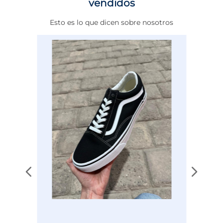
vendidos
Altura Tacón
DE 0 A 4 cms
Esto es lo que dicen sobre nosotros
Calce
NORMAL
Color
NEGRO
Disciplina
ENTRENAMIENTO