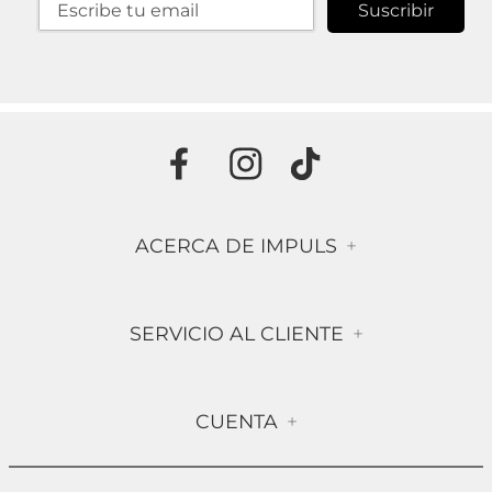
Suscribir
ACERCA DE IMPULS
+
Historia
SERVICIO AL CLIENTE
+
Misión & Visión
Términos & Condiciones
Contáctanos
CUENTA
+
Preguntas frecuentes
Compra Segura
Mi Cuenta