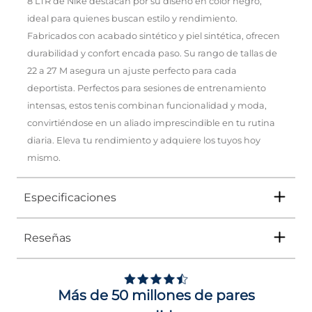
8 LTR de Nike destacan por su diseño en color negro,
ideal para quienes buscan estilo y rendimiento.
Fabricados con acabado sintético y piel sintética, ofrecen
durabilidad y confort encada paso. Su rango de tallas de
22 a 27 M asegura un ajuste perfecto para cada
deportista. Perfectos para sesiones de entrenamiento
intensas, estos tenis combinan funcionalidad y moda,
convirtiéndose en un aliado imprescindible en tu rutina
diaria. Eleva tu rendimiento y adquiere los tuyos hoy
mismo.
Especificaciones
Reseñas
Tipo
TENIS
Ocasión
DEPORTIVO
Más de 50 millones de pares
Género
Mujer