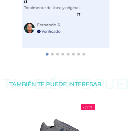
Totalmente de línea y original.
Fernando R
TAMBIÉN TE PU
TAMBIÉN TE PUEDE
INTERESAR
-
37 %