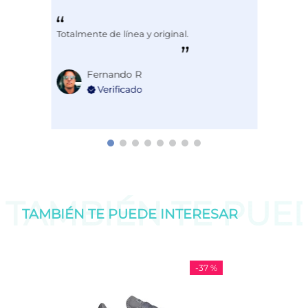
Totalmente de línea y original.
Fernando R
TAMBIÉN TE PU
TAMBIÉN TE PUEDE
INTERESAR
-
37 %