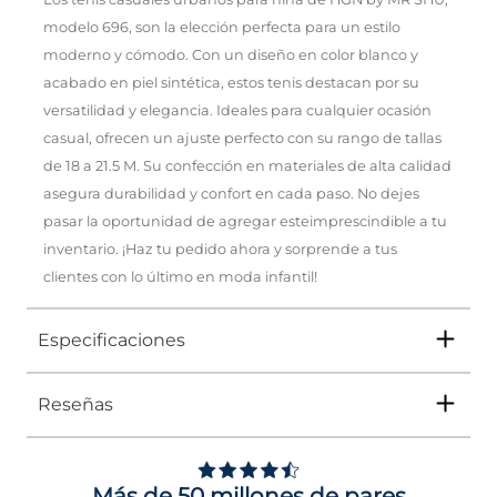
modelo 696, son la elección perfecta para un estilo
moderno y cómodo. Con un diseño en color blanco y
acabado en piel sintética, estos tenis destacan por su
versatilidad y elegancia. Ideales para cualquier ocasión
casual, ofrecen un ajuste perfecto con su rango de tallas
de 18 a 21.5 M. Su confección en materiales de alta calidad
asegura durabilidad y confort en cada paso. No dejes
pasar la oportunidad de agregar esteimprescindible a tu
inventario. ¡Haz tu pedido ahora y sorprende a tus
clientes con lo último en moda infantil!
Especificaciones
Reseñas
Tipo
TENIS
Ocasión
Urbano
Más de 50 millones de pares
Género
Niña