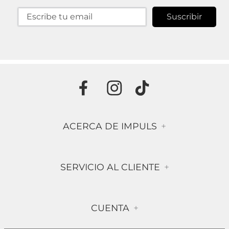
Suscribir
ACERCA DE IMPULS
+
Historia
SERVICIO AL CLIENTE
+
Misión & Visión
Términos & Condiciones
Contáctanos
CUENTA
+
Preguntas frecuentes