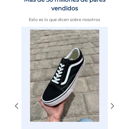
vendidos
Altura Tacón
DE 0 A 4 cms
Esto es lo que dicen sobre nosotros
Calce
NORMAL
Color
BLANCO
Disciplina
COMBATE