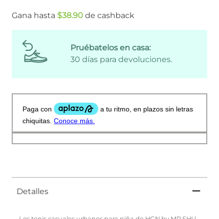
Gana hasta
$
38
.
90
de cashback
Pruébatelos en casa:
30 días para devoluciones.
Detalles
Los tenis casuales urbanos para niña de HGN by MR SHU,