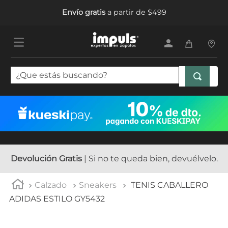
Envío gratis
a partir de $499
¿Que estás buscando?
TÉRMINOS MÁS BUSCADOS
1
.
sandalias mujer
2
.
tenis mujer
3
.
tenis hombre
Devolución Gratis
| Si no te queda bien, devuélvelo.
4
.
botas mujer
Calzado
Sneakers
TENIS CABALLERO
5
.
tenis
ADIDAS ESTILO GY5432