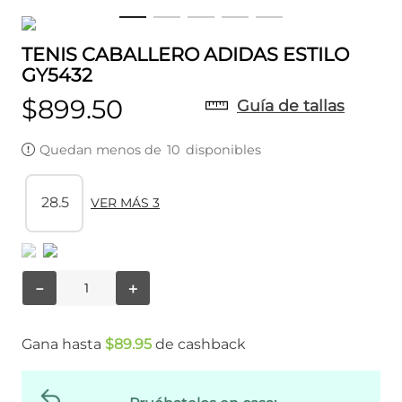
TENIS CABALLERO ADIDAS ESTILO
GY5432
$
899
.
50
Guía de tallas
Quedan menos de
10
disponibles
28.5
VER MÁS 3
－
＋
Gana hasta
$
89
.
95
de cashback