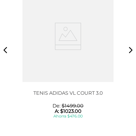
TENIS ADIDAS VL COURT 3.0
De:
$
1499
.
00
A:
$
1023
.
00
Ahorra
$
476
.
00