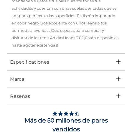
mantienen sujetos a tus pies durante todas tus
actividades y cuentan con unas suelas dentadas que se
adaptan perfecto a las superficies. El diseño importado
en color negro luce excelente con unos jeans o tus
bermudas favoritas ¿Qué esperas para comprar y
disfrutar de los tenis AdidasHoops 3.0? ¡Están disponibles
hasta agotar existencias!
Especificaciones
Marca
Tipo
TENIS
Ocasión
Casual
Reseñas
Género
Hombre
Adidas
ha sido líder durante décadas en el
ámbito de la moda y el deporte. Por eso,
Impus te trae una colección que rinde
Altura Tacón
DE 0 A 4 cms
homenaje a su legado. Con una fusión de
Más de 50 millones de pares
clásicos reinventados y nuevos diseños, cada
Calce
NORMAL
pieza no solo está pensada para el
vendidos
rendimiento en la cancha o el gimnasio, sino