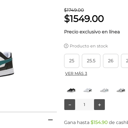
$
1749
.
00
$
1549
.
00
Precio exclusivo en línea
Producto en stock
25
25.5
26
VER MÁS 3
－
＋
Gana hasta
$
154
.
90
de cash