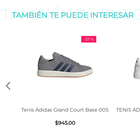
TAMBIÉN TE PUE
TAMBIÉN TE PUEDE
INTERESAR
-
37 %
Adidas Grand Court Base 00S
TENIS ADIDAS GRAND C
2.0
$
945
.
00
$
1239
.
00