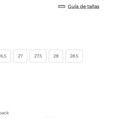
Guía de tallas
26.5
27
27.5
28
28.5
back