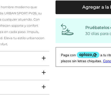
Agregar a la 
a el hombre moderno que
rada URBAN SPORT PV26, su
ra cualquier atuendo. Con
ofrecen soporte y confort
Pruébatelos 
anza en cada paso. Impuls,
30 días para
d. Eleva tu estilo urbanocon
fort.
ms