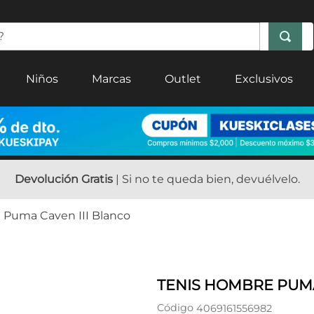
Niños
Marcas
Outlet
Exclusivos
Devolución Gratis
| Si no te queda bien, devuélvelo.
 Puma Caven III Blanco
TENIS HOMBRE PUMA
Código
4069161556982