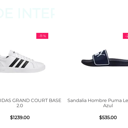
DE
INTERESAR
-
11 %
-
29 %
OURT BASE
Sandalia Hombre Puma Leadcat 2.0
Ten
Azul
$
535
.
00