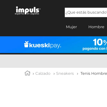
¿Que estás buscando?
TÉRMINOS MÁS BUSCADOS
Mujer
Hombre
1
.
sandalias mujer
2
.
tenis mujer
3
.
tenis hombre
4
.
botas mujer
5
.
tenis
Calzado
Sneakers
Tenis Hombre