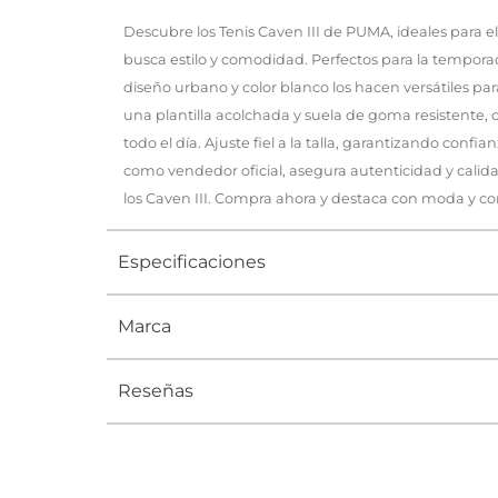
Descubre los Tenis Caven III de PUMA, ideales par
busca estilo y comodidad. Perfectos para la tempo
diseño urbano y color blanco los hacen versátiles pa
una plantilla acolchada y suela de goma resistente, 
todo el día. Ajuste fiel a la talla, garantizando confi
como vendedor oficial, asegura autenticidad y calida
los Caven III. Compra ahora y destaca con moda y con
Especificaciones
Marca
Tipo
TENIS
Ocasión
Urbano
Reseñas
Género
Hombre
Altura Tacón
DE 0 A 4 c