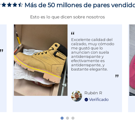
Más de 50 millones de pares vendid
Esto es lo que dicen sobre nosotros
ortivas más reconocidas a
ación, rendimiento y estilo
timo en moda deportiva y
Excelente calidad del
calzado, muy cómodo
con
Puma
.
me gustó que lo
anuncian con suela
antiderrapante y
efectivamente es
antiderrapante, y
bastante elegante.
Rubén R