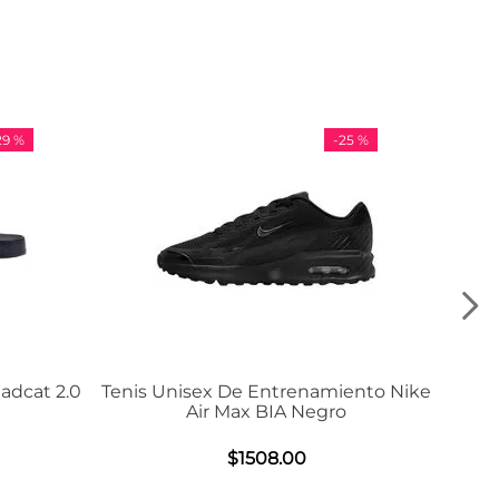
-
25 %
-
36 %
is Unisex De Entrenamiento Nike
Tenis Adidas VL
Air Max BIA Negro
$
984
.
0
$
1508
.
00