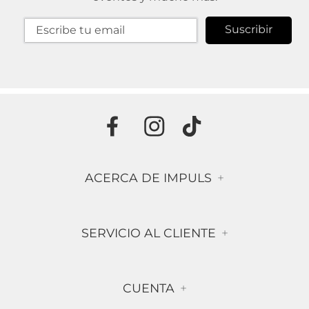
Suscribir
ACERCA DE IMPULS
+
Historia
SERVICIO AL CLIENTE
+
Misión & Visión
Términos & Condiciones
Contáctanos
CUENTA
+