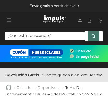
Envío gratis
a partir de $499
¿Que estás buscando?
TÉRMINOS MÁS BUSCADOS
1
.
tenis mujer
2
.
sandalias mujer
3
.
tenis hombre
Devolución Gratis
| Si no te queda bien, devuélvelo.
4
.
botas mujer
Calzado
Deportivos
Tenis De
5
.
tenis niña
Entrenamiento Mujer Adidas Runfalcon 5 W Negro