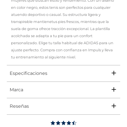
mujeres que buscan estilo y rendimiento. Con un diseño
en color negro, estos tenis son perfectos para cualquier
atuendo deportivo o casual. Su estructura ligera y
transpirable mantienetus pies frescos, mientras que la
suela de goma ofrece tracción excepcional. La plantilla
acolchada se adapta a tu pie para un confort
personalizado. Elige tu talla habitual de ADIDAS para un
ajuste perfecto. Compra con confianza en Impuls y lleva
tu entrenamiento al siguiente nivel.
Especificaciones
Marca
Tipo
TENIS
Ocasión
DEPORTIVO
Reseñas
Género
Mujer
Adidas
ha sido líder durante décadas en el
ámbito de la moda y el deporte. Por eso,
Impus te trae una colección que rinde
Altura Tacón
DE 0 A 4 cms
homenaje a su legado. Con una fusión de