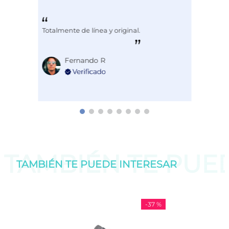
Totalmente de línea y original.
Fernando R
TAMBIÉN TE PU
TAMBIÉN TE PUEDE
INTERESAR
-
37 %