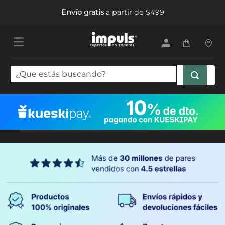
Envío gratis
a partir de $499
¿Que estás buscando?
TÉRMINOS MÁS BUSCADOS
1
.
tenis mujer
2
.
sandalias mujer
3
.
tenis hombre
4
.
botas mujer
5
.
tenis