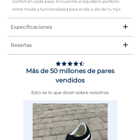
confort en cada paso. Encuentra el equilibrio perfecto
entre moda y funcionalidad para el día a día de tu hijo.
Especificaciones
Reseñas
Tipo
TENIS
Ocasión
Casual
Más de 50 millones de pares
Género
Niño
vendidos
Altura Tacón
DE 0 A 4 cms
Esto es lo que dicen sobre nosotros
Calce
NORMAL
Color
BLANCO