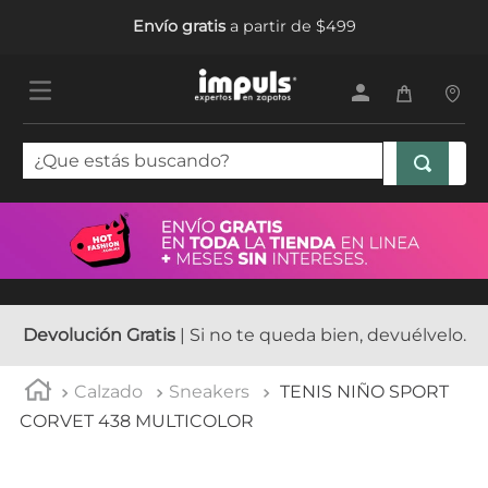
Envío gratis
a partir de $499
¿Que estás buscando?
TÉRMINOS MÁS BUSCADOS
1
.
tenis mujer
2
.
sandalias mujer
3
.
tenis hombre
Devolución Gratis
| Si no te queda bien, devuélvelo.
4
.
botas mujer
Calzado
Sneakers
TENIS NIÑO SPORT
5
.
tenis niña
CORVET 438 MULTICOLOR