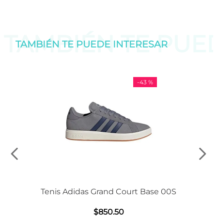
TAMBIÉN TE PU
TAMBIÉN TE PUEDE
INTERESAR
-
43 %
Tenis Adidas Grand Court Base 00S
$
850
.
50