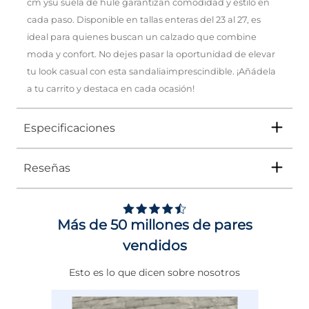
cm ysu suela de hule garantizan comodidad y estilo en
cada paso. Disponible en tallas enteras del 23 al 27, es
ideal para quienes buscan un calzado que combine
moda y confort. No dejes pasar la oportunidad de elevar
tu look casual con esta sandaliaimprescindible. ¡Añádela
a tu carrito y destaca en cada ocasión!
Especificaciones
Reseñas
Tipo
SANDALIA
Ocasión
Casual
Más de 50 millones de pares
Género
Mujer
vendidos
Altura Tacón
ENTRE 7 Y 8 CMS
Esto es lo que dicen sobre nosotros
Calce
NORMAL
Color
NEGRO