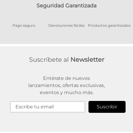
Seguridad Garantizada
Pago seguro
Devoluciones fáciles
Productos garantizados
A
Suscríbete al
Newsletter
Entérate de nuevos
lanzamientos, ofertas exclusivas,
eventos y mucho más.
Suscribir