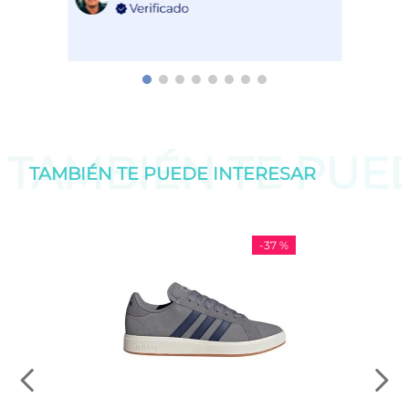
TAMBIÉN TE PU
TAMBIÉN TE PUEDE
INTERESAR
-
37 %