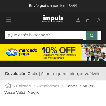
Envío gratis
a partir de $499
¿Que estás buscando?
TÉRMINOS MÁS BUSCADOS
1
.
sandalias mujer
2
.
tenis mujer
3
.
tenis hombre
Devolución Gratis
| Si no te queda bien, devuélvelo.
4
.
botas mujer
Calzado
Plataformas
Sandalia Mujer
5
.
tenis
Vosse VS531 Negro