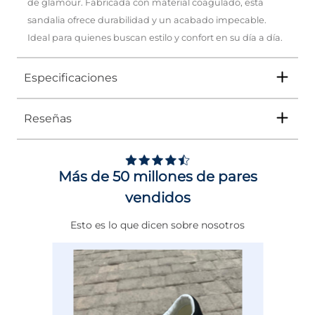
de glamour. Fabricada con material coagulado, esta
sandalia ofrece durabilidad y un acabado impecable.
Ideal para quienes buscan estilo y confort en su día a día.
Especificaciones
Reseñas
Tipo
SANDALIA
Ocasión
Casual
Más de 50 millones de pares
Género
Mujer
vendidos
Altura Tacón
DE 0 A 4 cms
Esto es lo que dicen sobre nosotros
Calce
NORMAL
Color
ORO