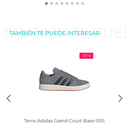
TAMBIÉN TE PU
TAMBIÉN TE PUEDE
INTERESAR
-
37 %
Tenis Adidas Grand Court Base 00S