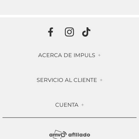
ACERCA DE IMPULS
+
Historia
SERVICIO AL CLIENTE
+
Misión & Visión
Términos & Condiciones
Contáctanos
CUENTA
+
Preguntas frecuentes
Compra Segura
Mi Cuenta
Política de Devolución
Sucursales