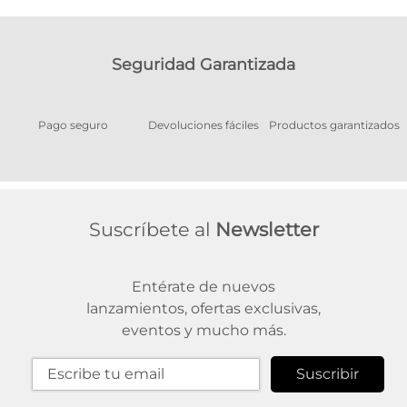
Seguridad Garantizada
Pago seguro
Devoluciones fáciles
Productos garantizados
A
Suscríbete al
Newsletter
Entérate de nuevos
lanzamientos, ofertas exclusivas,
eventos y mucho más.
Suscribir