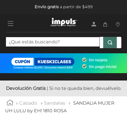
Envío gratis
a partir de $499
¿Que estás buscando?
TÉRMINOS MÁS BUSCADOS
1
.
tenis mujer
2
.
sandalias mujer
3
.
tenis hombre
Devolución Gratis
| Si no te queda bien, devuélvelo.
4
.
botas mujer
Calzado
Sandalias
SANDALIA MUJER
5
.
tenis niña
UH LULU by EH! 1810 ROSA